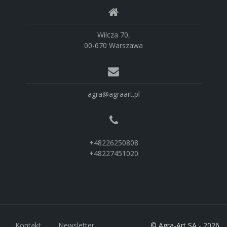
Wilcza 70,
00-670 Warszawa
agra@agraart.pl
+48226250808
+48227451020
Kontakt
Newsletter
© Agra-Art SA - 2026