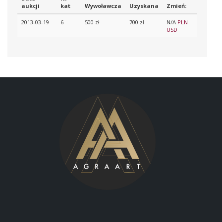
aukcji
kat
Wywoławcza
Uzyskana
Zmień:
2013-03-19
6
500 zł
700 zł
N/A
PLN
USD