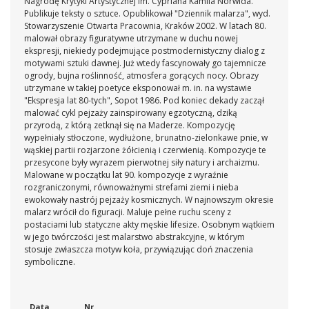
Nagrodę Krytyki Artystycznej im. Cypriana Kamila Norwida.
Publikuje teksty o sztuce. Opublikował "Dziennik malarza", wyd.
Stowarzyszenie Otwarta Pracownia, Kraków 2002. W latach 80.
malował obrazy figuratywne utrzymane w duchu nowej
ekspresji, niekiedy podejmujące postmodernistyczny dialog z
motywami sztuki dawnej. Już wtedy fascynowały go tajemnicze
ogrody, bujna roślinność, atmosfera gorących nocy. Obrazy
utrzymane w takiej poetyce eksponował m. in. na wystawie
"Ekspresja lat 80-tych", Sopot 1986. Pod koniec dekady zaczął
malować cykl pejzaży zainspirowany egzotyczną, dziką
przyrodą, z którą zetknął się na Maderze. Kompozycję
wypełniały stłoczone, wydłużone, brunatno-zielonkawe pnie, w
wąskiej partii rozjarzone żółcienią i czerwienią. Kompozycje te
przesycone były wyrazem pierwotnej siły natury i archaizmu.
Malowane w początku lat 90. kompozycje z wyraźnie
rozgraniczonymi, równoważnymi strefami ziemi i nieba
ewokowały nastrój pejzaży kosmicznych. W najnowszym okresie
malarz wrócił do figuracji. Maluje pełne ruchu sceny z
postaciami lub statyczne akty męskie lifesize. Osobnym wątkiem
w jego twórczości jest malarstwo abstrakcyjne, w którym
stosuje zwłaszcza motyw koła, przywiązując doń znaczenia
symboliczne.
Data
Nr