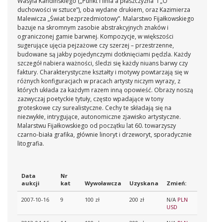
Wasyla Kandinskiego („Punkt i linia a płaszczyzna” i „O
duchowości w sztuce”), oba wydane drukiem, oraz Kazimierza
Malewicza „Świat bezprzedmiotowy”. Malarstwo Fijałkowskiego
bazuje na skromnym zasobie abstrakcyjnych znaków i
ograniczonej gamie barwnej. Kompozycje, w większości
sugerujące ujęcia pejzażowe czy szerzej – przestrzenne,
budowane są jakby pojedynczymi dotknięciami pędzla. Każdy
szczegół nabiera ważności, śledzi się każdy niuans barwy czy
faktury. Charakterystyczne kształty i motywy powtarzają się w
różnych konfiguracjach w pracach artysty niczym wyrazy, z
których układa za każdym razem inną opowieść. Obrazy noszą
zazwyczaj poetyckie tytuły, często wpadające w tony
groteskowe czy surealistyczne. Cechy te składają się na
niezwykłe, intrygujące, autonomiczne zjawisko artystyczne.
Malarstwu Fijałkowskiego od początku lat 60. towarzyszy
czarno-biała grafika, głównie linoryt i drzeworyt, sporadycznie
litografia.
Data
Nr
aukcji
kat
Wywoławcza
Uzyskana
Zmień:
2007-10-16
9
100 zł
200 zł
N/A
PLN
USD