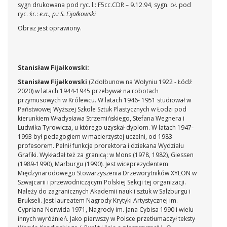
sygn drukowana pod ryc. l.: F5cc.CDR – 9.12.94, sygn. oł. pod
ryc. śr.:
e.a., p.: S. Fijałkowski
Obraz jest oprawiony.
Stanisław Fijałkowski:
Stanisław Fijałkowski
(Zdołbunow na Wołyniu 1922 - Łódź
2020) w latach 1944-1945 przebywał na robotach
przymusowych w Królewcu. W latach 1946- 1951 studiował w
Państwowej Wyższej Szkole Sztuk Plastycznych w Łodzi pod
kierunkiem Władysława Strzemińskiego, Stefana Wegnera i
Ludwika Tyrowicza, u którego uzyskał dyplom. W latach 1947-
1993 był pedagogiem w macierzystej uczelni, od 1983
profesorem. Pełnił funkcje prorektora i dziekana Wydziału
Grafiki. Wykładał też za granicą: w Mons (1978, 1982), Giessen
(1989-1990), Marburgu (1990). Jest wiceprezydentem
Międzynarodowego Stowarzyszenia Drzeworytników XYLON w
Szwajcarii i przewodniczącym Polskiej Sekcji tej organizacji.
Należy do zagranicznych Akademii nauk i sztuk w Salzburgu i
Brukseli. Jest laureatem Nagrody Krytyki Artystycznej im.
Cypriana Norwida 1971, Nagrody im. Jana Cybisa 1990 i wielu
innych wyróżnień. Jako pierwszy w Polsce przetłumaczył teksty