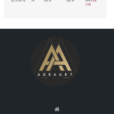
2013-04-16
14
100 zł
200 zł
N/A
PLN
USD