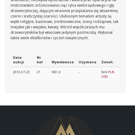
mistrzowskim zróżnicowaniu cięć rylca wielorzędowego i igły
drzeworytniczej, dającym wrażenie przeplatania się aksamitnej
czerni i srebrzystej szarości. Ulubionym tematem artysty są
wątki religijne, baśniowe, średniowieczne, sceny rodzajowe, tak
miejskie jak i wiejskie, kwiaty. Wśród współczesnych mu
drzeworytników był właściwie jedynym portrecistą. Wykonał
także wiele eksilibrisów i życzeń świątecznych.
Data
Nr
aukcji
kat
Wywoławcza
Uzyskana
Zmień:
2013-07-23
21
500 zł
-
N/A
PLN
USD