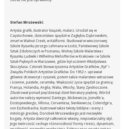
Stefan Mrożewski:
Artysta grafik, ilustrator książek, malarz. Urodził się w
Częstochowie, dzieciństwo spędził w Zagłębiu Dąbrowskim,
zmarł w Walnut Creek, w Kalifornii. Studiował w wieczorowej
Szkole Rysunku Jerzego Lehmana w Łodzi, Państwowej Szkole
Sztuk Zdobniczych w Poznaniu, Wolnej Szkole Malarstwa i
Rysunku Ludwiki i Wilhelma Mehofferów w Krakowie i w Szkole
Sztuk Pięknych w Warszawie, gdzie był uczniem Władysława
Skoczylasa. Członek Stowarzyszenia Artystów Grafików „Ryt" i
Związku Polskich Artystów Grafików. Do 1952 r. uprawiał
głównie drzeworyt i rysunek, potem także malarstwo witrażowe
i ścienne, pastele, ceramikę. Większość życia spędził za granicą:
Francja, Holandia, Anglia, Walia, Włochy, Stany Zjednoczone.
Zilustrował ponad pięćdziesiąt dzieł literatury pięknej. Wśród
autorów należy wymienić Dantego, Mickiewicza, Joinville'a,
Dostojewskiego, Villona, Cervantesa, Sienkiewicza, Coleridge'a,
von Eschenbacha; ilustrował także teksty biblijne i sceny z
mitologii greckiej. Dorobek Mrożewskiego jest niezwykle
bogaty. Artysta stworzył całkowicie własny, niepowtarzalny styl.
Jego twórczość cechuje różnorodność formy i treści, dynamizm,
wrażliwość, niezwykła wyobraźnia. Faktura prac oparta jest na