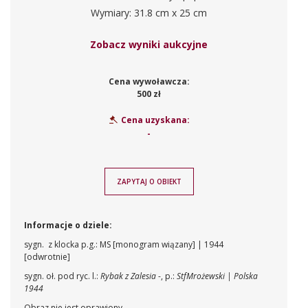
Wymiary: 31.8 cm x 25 cm
Zobacz wyniki aukcyjne
Cena wywoławcza:
500 zł
Cena uzyskana:
-
ZAPYTAJ O OBIEKT
Informacje o dziele:
sygn. z klocka p.g.: MS [monogram wiązany] | 1944
[odwrotnie]
sygn. oł. pod ryc. l.:
Rybak z Zalesia
-, p.:
StfMrożewski | Polska
1944
Obraz nie jest oprawiony.