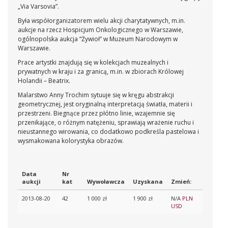
„Via Varsovia”.
Była współorganizatorem wielu akcji charytatywnych, m.in.
aukcje na rzecz Hospicjum Onkologicznego w Warszawie,
ogólnopolska aukcja “Żywioł” w Muzeum Narodowym w
Warszawie.
Prace artystki znajdują się w kolekcjach muzealnych i
prywatnych w kraju i za granicą, m.in. w zbiorach Królowej
Holandii – Beatrix.
Malarstwo Anny Trochim sytuuje się w kręgu abstrakcji
geometrycznej, jest oryginalną interpretacją światła, materii i
przestrzeni. Biegnące przez płótno linie, wzajemnie się
przenikające, o różnym natężeniu, sprawiają wrażenie ruchu i
nieustannego wirowania, co dodatkowo podkreśla pastelowa i
wysmakowana kolorystyka obrazów.
Data
Nr
aukcji
kat
Wywoławcza
Uzyskana
Zmień:
2013-08-20
42
1 000 zł
1 900 zł
N/A
PLN
USD