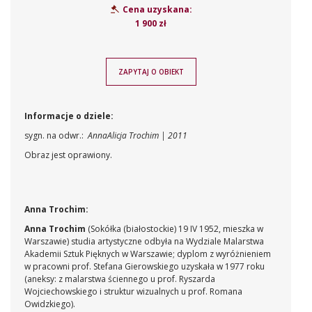
Cena uzyskana:
1 900 zł
ZAPYTAJ O OBIEKT
Informacje o dziele:
sygn. na odwr.:
AnnaAlicja Trochim | 2011
Obraz jest oprawiony.
Anna Trochim:
Anna Trochim
(Sokółka (białostockie) 19 IV 1952, mieszka w
Warszawie) studia artystyczne odbyła na Wydziale Malarstwa
Akademii Sztuk Pięknych w Warszawie; dyplom z wyróżnieniem
w pracowni prof. Stefana Gierowskiego uzyskała w 1977 roku
(aneksy: z malarstwa ściennego u prof. Ryszarda
Wojciechowskiego i struktur wizualnych u prof. Romana
Owidzkiego).