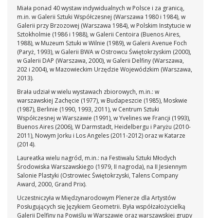
Miała ponad 40 wystaw indywidualnych w Polsce i za granicą,
m.in. w Galerii Sztuki Współczesnej (Warszawa 1980 i 1984), w
Galerii przy Brzozowej (Warszawa 1984), w Polskim Instytucie w
Sztokholmie (1986 i 1988), w Galerii Centoira (Buenos Aires,
1988), w Muzeum Sztuki w Wilnie (1989), w Galerii Avenue Foch
(Paryż, 1993), w Galerii BWA w Ostrowcu Świętokrzyskim (2000),
w Galerii DAP (Warszawa, 2000), w Galerii Delfiny (Warszawa,
202 i 2004), w Mazowieckim Urzędzie Wojewódzkim (Warszawa,
2013).
Brała udział w wielu wystawach zbiorowych, m.in.: w
warszawskiej Zachęcie (1977), w Budapeszcie (1985), Moskwie
(1987), Berlinie (1990, 1993, 2011), w Centrum Sztuki
Współczesnej w Warszawie (1991), w Yvelines we Francji (1993),
Buenos Aires (2006), W Darmstadt, Heidelbergu i Paryżu (2010-
2011), Nowym Jorku i Los Angeles (2011-2012) oraz w Katarze
(2014).
Laureatka wielu nagród, m.in.: na Festiwalu Sztuki Młodych
Środowiska Warszawskiego (1979, II nagroda), na II Jesiennym
Salonie Plastyki (Ostrowiec Świętokrzyski, Talens Company
Award, 2000, Grand Prix).
Uczestniczyła w Międzynarodowym Plenerze dla Artystów
Posługujących się Językiem Geometrii. Była współzałożycielką
Galerii Delfiny na Powiślu w Warszawie oraz warszawskiej grupy