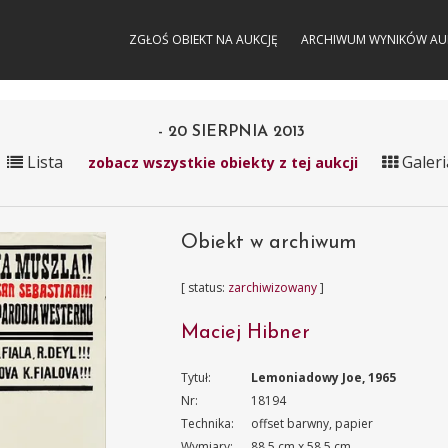
ZGŁOŚ OBIEKT NA AUKCJĘ
ARCHIWUM WYNIKÓW AU
- 20 SIERPNIA 2013
Lista
Galeri
zobacz wszystkie obiekty z tej aukcji
Obiekt w archiwum
[ status:
zarchiwizowany
]
Maciej Hibner
Tytuł:
Lemoniadowy Joe, 1965
Nr:
18194
Technika:
offset barwny, papier
Wymiary:
88.5 cm x 58.5 cm