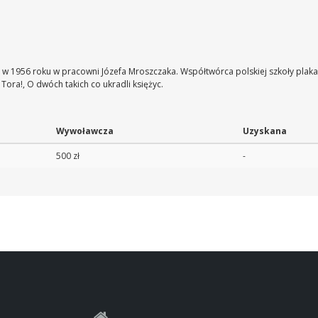
 1956 roku w pracowni Józefa Mroszczaka. Współtwórca polskiej szkoły plakatu,
Tora!, O dwóch takich co ukradli księżyc.
Wywoławcza
Uzyskana
500 zł
-