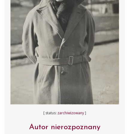
[ status:
zarchiwizowany
]
Autor nierozpoznany