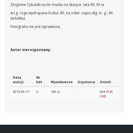
Zbigniew Cybulski na tle miasta na skarpie, lata 60. XX w.
w l.g. rogu wydrapana liczba:
86
, na odwr. napis dłg. śr. g.:
86
(w kółku)
Fotografia nie jest oprawiona.
Autor nierozpoznany:
Data
Nr
aukcji
kat
Wywoławcza
Uzyskana
Zmień:
2013-09-17
5
100 zł
-
N/A
PLN
USD