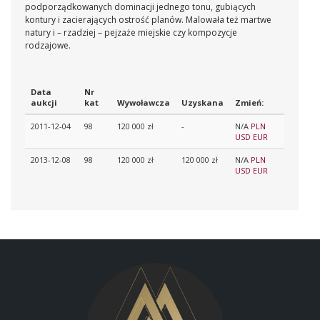
podporządkowanych dominacji jednego tonu, gubiących
kontury i zacierających ostrość planów. Malowała też martwe
natury i – rzadziej – pejzaże miejskie czy kompozycje
rodzajowe.
Data
Nr
aukcji
kat
Wywoławcza
Uzyskana
Zmień:
2011-12-04
98
120 000 zł
-
N/A
PLN
USD
EUR
2013-12-08
98
120 000 zł
120 000 zł
N/A
PLN
USD
EUR