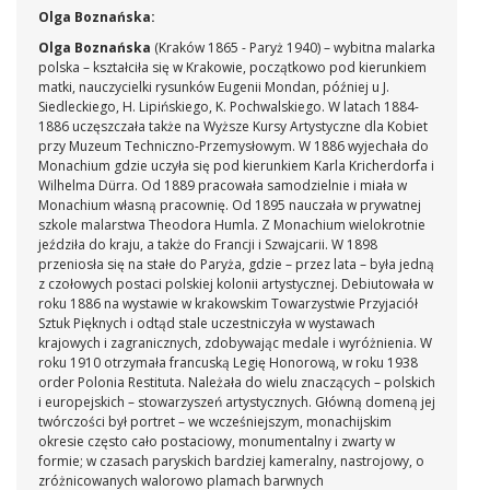
Olga Boznańska:
Olga Boznańska
(Kraków 1865 - Paryż 1940) – wybitna malarka
polska – kształciła się w Krakowie, początkowo pod kierunkiem
matki, nauczycielki rysunków Eugenii Mondan, później u J.
Siedleckiego, H. Lipińskiego, K. Pochwalskiego. W latach 1884-
1886 uczęszczała także na Wyższe Kursy Artystyczne dla Kobiet
przy Muzeum Techniczno-Przemysłowym. W 1886 wyjechała do
Monachium gdzie uczyła się pod kierunkiem Karla Kricherdorfa i
Wilhelma Dürra. Od 1889 pracowała samodzielnie i miała w
Monachium własną pracownię. Od 1895 nauczała w prywatnej
szkole malarstwa Theodora Humla. Z Monachium wielokrotnie
jeździła do kraju, a także do Francji i Szwajcarii. W 1898
przeniosła się na stałe do Paryża, gdzie – przez lata – była jedną
z czołowych postaci polskiej kolonii artystycznej. Debiutowała w
roku 1886 na wystawie w krakowskim Towarzystwie Przyjaciół
Sztuk Pięknych i odtąd stale uczestniczyła w wystawach
krajowych i zagranicznych, zdobywając medale i wyróżnienia. W
roku 1910 otrzymała francuską Legię Honorową, w roku 1938
order Polonia Restituta. Należała do wielu znaczących – polskich
i europejskich – stowarzyszeń artystycznych. Główną domeną jej
twórczości był portret – we wcześniejszym, monachijskim
okresie często cało postaciowy, monumentalny i zwarty w
formie; w czasach paryskich bardziej kameralny, nastrojowy, o
zróżnicowanych walorowo plamach barwnych