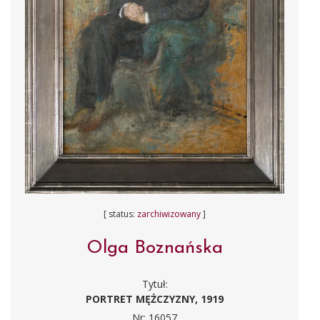
[ status:
zarchiwizowany
]
Olga Boznańska
Tytuł:
PORTRET MĘŻCZYZNY, 1919
Nr: 16057