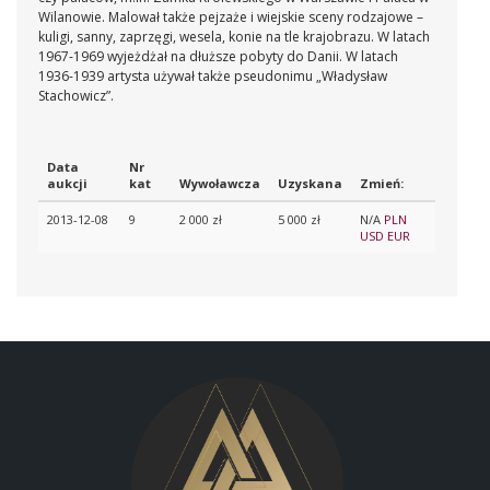
Wilanowie. Malował także pejzaże i wiejskie sceny rodzajowe –
kuligi, sanny, zaprzęgi, wesela, konie na tle krajobrazu. W latach
1967-1969 wyjeżdżał na dłuższe pobyty do Danii. W latach
1936-1939 artysta używał także pseudonimu „Władysław
Stachowicz”.
Data
Nr
aukcji
kat
Wywoławcza
Uzyskana
Zmień:
2013-12-08
9
2 000 zł
5 000 zł
N/A
PLN
USD
EUR