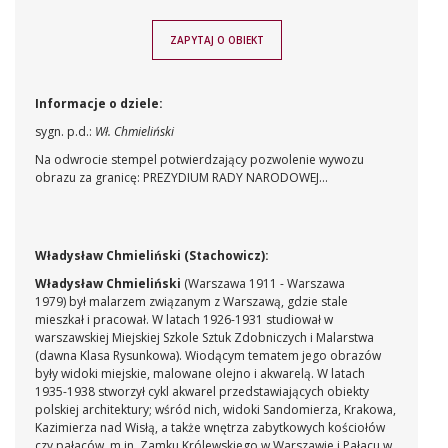
ZAPYTAJ O OBIEKT
Informacje o dziele:
sygn. p.d.:
Wł. Chmieliński
Na odwrocie stempel potwierdzający pozwolenie wywozu
obrazu za granicę: PREZYDIUM RADY NARODOWEJ...
Władysław Chmieliński (Stachowicz):
Władysław Chmieliński
(Warszawa 1911 - Warszawa
1979)
był malarzem związanym z Warszawą, gdzie stale
mieszkał i pracował. W latach 1926-1931 studiował w
warszawskiej Miejskiej Szkole Sztuk Zdobniczych i Malarstwa
(dawna Klasa Rysunkowa). Wiodącym tematem jego obrazów
były widoki miejskie, malowane olejno i akwarelą. W latach
1935-1938 stworzył cykl akwarel przedstawiających obiekty
polskiej architektury; wśród nich, widoki Sandomierza, Krakowa,
Kazimierza nad Wisłą, a także wnętrza zabytkowych kościołów
czy pałaców, m.in. Zamku Królewskiego w Warszawie i Pałacu w