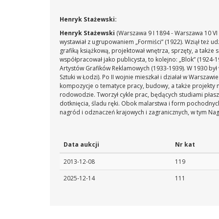
Henryk Stażewski:
Henryk Stażewski
(Warszawa 9 I 1894 - Warszawa 10 VI
wystawiał z ugrupowaniem „Formiści” (1922). Wziął też u
grafiką książkową, projektował wnętrza, sprzęty, a także 
współpracował jako publicysta, to kolejno: „Blok” (1924-19
Artystów Grafików Reklamowych (1933-1939). W 1930 by
Sztuki w Łodzi). Po II wojnie mieszkał i działał w Warsza
kompozycje o tematyce pracy, budowy, a także projekty 
rodowodzie. Tworzył cykle prac, będących studiami płasz
dotknięcia, śladu ręki. Obok malarstwa i form pochodnych, 
nagród i odznaczeń krajowych i zagranicznych, w tym Na
Data aukcji
Nr kat
2013-12-08
119
2025-12-14
111