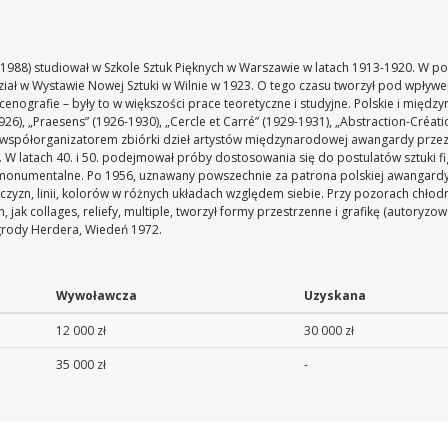
 1988) studiował w Szkole Sztuk Pięknych w Warszawie w latach 1913-1920. W p
dział w Wystawie Nowej Sztuki w Wilnie w 1923. O tego czasu tworzył pod wpływ
scenografie – były to w większości prace teoretyczne i studyjne. Polskie i mię
26), „Praesens” (1926-1930), „Cercle et Carré” (1929-1931), „Abstraction-Création
ł współorganizatorem zbiórki dzieł artystów międzynarodowej awangardy prz
wie. W latach 40. i 50. podejmował próby dostosowania się do postulatów sztuki
monumentalne. Po 1956, uznawany powszechnie za patrona polskiej awangardy, 
czyzn, linii, kolorów w różnych układach względem siebie. Przy pozorach chłod
jak collages, reliefy, multiple, tworzył formy przestrzenne i grafikę (autoryzowa
grody Herdera, Wiedeń 1972.
Wywoławcza
Uzyskana
12 000 zł
30 000 zł
35 000 zł
-