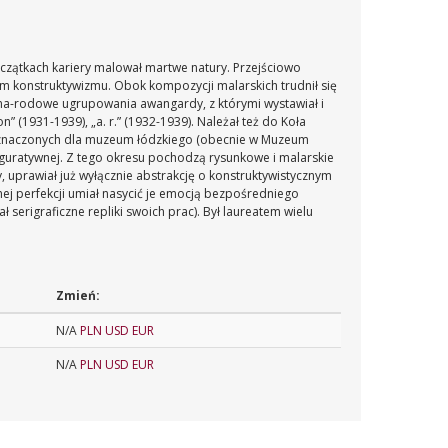
oczątkach kariery malował martwe natury. Przejściowo
em konstruktywizmu. Obok kompozycji malarskich trudnił się
dzyna-rodowe ugrupowania awangardy, z którymi wystawiał i
” (1931-1939), „a. r.” (1932-1939). Należał też do Koła
eznaczonych dla muzeum łódzkiego (obecnie w Muzeum
 figuratywnej. Z tego okresu pochodzą rysunkowe i malarskie
uprawiał już wyłącznie abstrakcję o konstruktywistycznym
nej perfekcji umiał nasycić je emocją bezpośredniego
ł serigraficzne repliki swoich prac). Był laureatem wielu
Zmień:
N/A
PLN
USD
EUR
N/A
PLN
USD
EUR