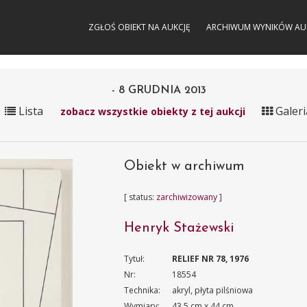
ZGŁOŚ OBIEKT NA AUKCJĘ
ARCHIWUM WYNIKÓW AU
- 8 GRUDNIA 2013
Lista
Galeri
zobacz wszystkie obiekty z tej aukcji
Obiekt w archiwum
[ status:
zarchiwizowany
]
Henryk Stażewski
Tytuł:
RELIEF NR 78, 1976
Nr:
18554
Technika:
akryl, płyta pilśniowa
Wymiary:
43.5 cm x 44 cm