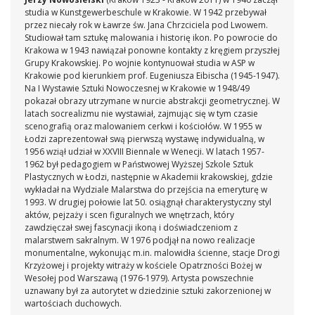
studia w Kunstgewerbeschule w Krakowie. W 1942 przebywał
przez niecały rok w Ławrze św. Jana Chrzciciela pod Lwowem.
Studiował tam sztukę malowania i historię ikon. Po powrocie do
Krakowa w 1943 nawiązał ponowne kontakty z kręgiem przyszłej
Grupy Krakowskiej. Po wojnie kontynuował studia w ASP w
Krakowie pod kierunkiem prof. Eugeniusza Eibischa (1945-1947).
Na I Wystawie Sztuki Nowoczesnej w Krakowie w 1948/49
pokazał obrazy utrzymane w nurcie abstrakcji geometrycznej. W
latach socrealizmu nie wystawiał, zajmując się w tym czasie
scenografią oraz malowaniem cerkwi i kościołów. W 1955 w
Łodzi zaprezentował swą pierwszą wystawę indywidualną, w
1956 wziął udział w XXVIII Biennale w Wenecji. W latach 1957-
1962 był pedagogiem w Państwowej Wyższej Szkole Sztuk
Plastycznych w Łodzi, następnie w Akademii krakowskiej, gdzie
wykładał na Wydziale Malarstwa do przejścia na emeryturę w
1993. W drugiej połowie lat 50. osiągnął charakterystyczny styl
aktów, pejzaży i scen figuralnych we wnętrzach, który
zawdzięczał swej fascynacji ikoną i doświadczeniom z
malarstwem sakralnym. W 1976 podjął na nowo realizacje
monumentalne, wykonując m.in. malowidła ścienne, stacje Drogi
Krzyżowej i projekty witraży w kościele Opatrzności Bożej w
Wesołej pod Warszawą (1976-1979). Artysta powszechnie
uznawany był za autorytet w dziedzinie sztuki zakorzenionej w
wartościach duchowych.