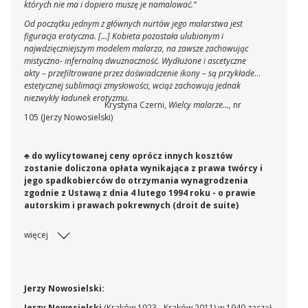
których nie ma i dopiero muszę je namalować.“
Od początku jednym z głównych nurtów jego malarstwa jest
figuracja erotyczna. [...] Kobieta pozostała ulubionym i
najwdzięczniejszym modelem malarza, na zawsze zachowując
mistyczno- infernalną dwuznaczność. Wydłużone i ascetyczne
akty – przefiltrowane przez doświadczenie ikony – są przykładem
estetycznej sublimacji zmysłowości, wciąż zachowują jednak
niezwykły ładunek erotyzmu.
Krystyna Czerni,
Wielcy malarze…,
nr
105
(Jerzy Nowosielski)
♣ do wylicytowanej ceny oprócz innych kosztów
zostanie doliczona opłata wynikająca z prawa twórcy i
jego spadkobierców do otrzymania wynagrodzenia
zgodnie z Ustawą z dnia 4 lutego 1994 roku - o prawie
autorskim i prawach pokrewnych (droit de suite)
więcej
Jerzy Nowosielski:
Jerzy Nowosielski
(Kraków 1923 - Kraków 2011) w 1940 zaczął