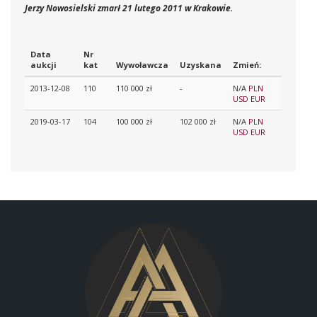
Jerzy Nowosielski zmarł 21 lutego 2011 w Krakowie.
Data
Nr
aukcji
kat
Wywoławcza
Uzyskana
Zmień:
2013-12-08
110
110 000 zł
-
N/A
PLN
USD
EUR
2019-03-17
104
100 000 zł
102 000 zł
N/A
PLN
USD
EUR