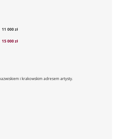
11 000 zł
15 000 zł
nazwiskiem i krakowskim adresem artysty.