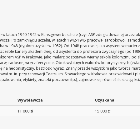
ł w latach 1940-1942 w Kunstgewerbeschule (czyli ASP zdegradowanej przez ok
wicza. Po zamknięciu uczelni, w latach 1942-1945 pracował zarobkowo i samodzi
cha w 1948 (dyplom uzyskał w 1952). Od 1948 pracował jako asystent w macierzy
szczeble kariery akademickiej, od asystenta do profesora zwyczajnego (od 198
ektorem ASP w Krakowie. Jako malarz pozostawał wierny szkole koloryzmu polsk
h barw, radosne, wręcz feeryczne. Obok wybitnych walorów kolorystycznych (zwł
 się na hedonistyczny, beztroski wyraz. Znany przede wszystkim jako twórca ma
ł m. in. przy renowacji Teatru im. Słowackiego w Krakowie oraz widowni i pl
 opakowania, etykiety, znaczki pocztowe itp.), zajmował się również ilustracją 
Wywoławcza
Uzyskana
11 000 zł
15 000 zł