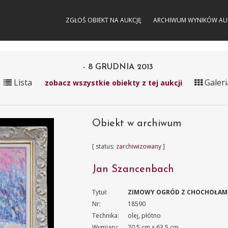
ZGŁOŚ OBIEKT NA AUKCJĘ
ARCHIWUM WYNIKÓW AU
- 8 GRUDNIA 2013
Lista
Galeri
zobacz wszystkie obiekty z tej aukcji
Obiekt w archiwum
[ status:
zarchiwizowany
]
Jan Szancenbach
Tytuł:
ZIMOWY OGRÓD Z CHOCHOŁAMI, 
Nr:
18590
Technika:
olej, płótno
Wymiary:
70.5 cm x 63.5 cm