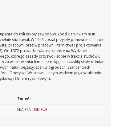
upanta do roli szkoły zawodowej) pod kierunkiem m.in.
elnie studiował. W 1945 został przyjęty ponownie na II rok
stej pracowni oraz w pracowni liternictwa i projektowania
6). Od 1972 prowadził własną katedrę na Wydziale
iego, którego zasady przyswoił sobie w trakcie studiów u
aszcza w czerwieniach malarz osiągał niezwykłą skalę odmian
rtwych natur, pejzaży, scen w ogrodach, Szancenbach
afonu Opery we Wrocławiu. Innym wątkiem jego sztuki było
książkową i filmem rysunkowym.
Zmień:
N/A
PLN
USD
EUR