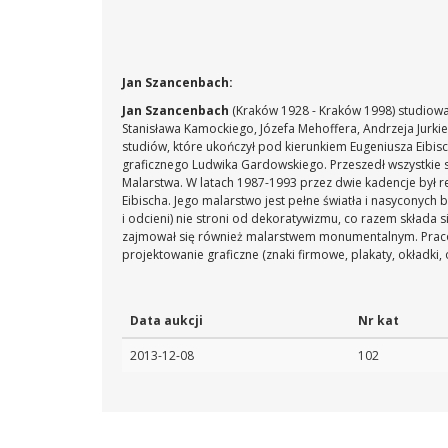
Jan Szancenbach:
Jan Szancenbach
(Kraków 1928 - Kraków 1998) studiowa
Stanisława Kamockiego, Józefa Mehoffera, Andrzeja Jurkie
studiów, które ukończył pod kierunkiem Eugeniusza Eibis
graficznego Ludwika Gardowskiego. Przeszedł wszystkie 
Malarstwa. W latach 1987-1993 przez dwie kadencje był r
Eibischa. Jego malarstwo jest pełne światła i nasyconyc
i odcieni) nie stroni od dekoratywizmu, co razem składa
zajmował się również malarstwem monumentalnym. Pracowa
projektowanie graficzne (znaki firmowe, plakaty, okładki,
Data aukcji
Nr kat
2013-12-08
102