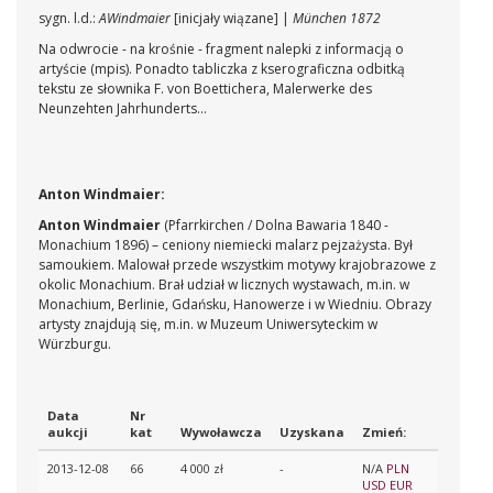
sygn. l.d.:
AWindmaier
[inicjały wiązane] |
München 1872
Na odwrocie - na krośnie - fragment nalepki z informacją o
artyście (mpis). Ponadto tabliczka z kserograficzna odbitką
tekstu ze słownika F. von Boettichera, Malerwerke des
Neunzehten Jahrhunderts...
Anton Windmaier:
Anton Windmaier
(Pfarrkirchen / Dolna Bawaria 1840 -
Monachium 1896) – ceniony niemiecki malarz pejzażysta. Był
samoukiem. Malował przede wszystkim motywy krajobrazowe z
okolic Monachium. Brał udział w licznych wystawach, m.in. w
Monachium, Berlinie, Gdańsku, Hanowerze i w Wiedniu. Obrazy
artysty znajdują się, m.in. w Muzeum Uniwersyteckim w
Würzburgu.
Data
Nr
aukcji
kat
Wywoławcza
Uzyskana
Zmień:
2013-12-08
66
4 000 zł
-
N/A
PLN
USD
EUR