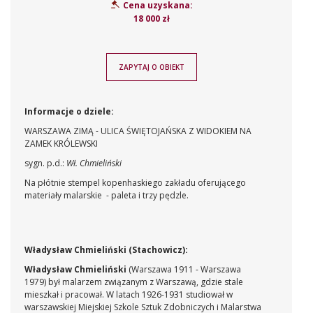
Cena uzyskana:
18 000 zł
ZAPYTAJ O OBIEKT
Informacje o dziele:
WARSZAWA ZIMĄ - ULICA ŚWIĘTOJAŃSKA Z WIDOKIEM NA
ZAMEK KRÓLEWSKI
sygn. p.d.:
Wł. Chmieliński
Na płótnie stempel kopenhaskiego zakładu oferującego
materiały malarskie - paleta i trzy pędzle.
Władysław Chmieliński (Stachowicz):
Władysław Chmieliński
(Warszawa 1911 - Warszawa
1979)
był malarzem związanym z Warszawą, gdzie stale
mieszkał i pracował. W latach 1926-1931 studiował w
warszawskiej Miejskiej Szkole Sztuk Zdobniczych i Malarstwa