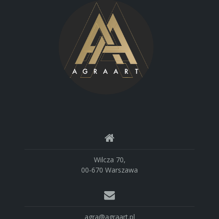
Wilcza 70,
00-670 Warszawa
agra@agraart.pl