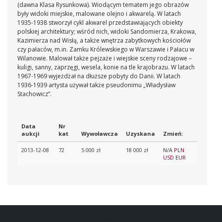
(dawna Klasa Rysunkowa). Wiodącym tematem jego obrazów
były widoki miejskie, malowane olejno i akwarelą. W latach
1935-1938 stworzył cykl akwarel przedstawiających obiekty
polskiej architektury; wśród nich, widoki Sandomierza, Krakowa,
Kazimierza nad Wisłą, a także wnętrza zabytkowych kościołów
czy pałaców, m.in. Zamku Królewskiego w Warszawie i Pałacu w
Wilanowie. Malował także pejzaże i wiejskie sceny rodzajowe –
kuligi, sanny, zaprzęgi, wesela, konie na tle krajobrazu. W latach
1967-1969 wyjeżdżał na dłuższe pobyty do Danii. W latach
1936-1939 artysta używał także pseudonimu „Władysław
Stachowicz”.
Data
Nr
aukcji
kat
Wywoławcza
Uzyskana
Zmień:
2013-12-08
72
5 000 zł
18 000 zł
N/A
PLN
USD
EUR