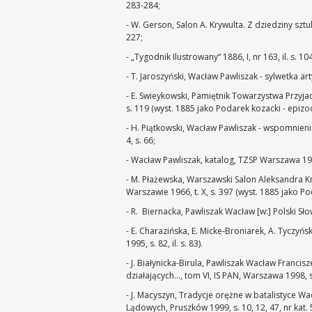
283-284;
- W. Gerson, Salon A. Krywulta. Z dziedziny sztu
227;
- „Tygodnik Ilustrowany“ 1886, I, nr 163, il. s. 10
- T. Jaroszyński, Wacław Pawliszak - sylwetka art
- E. Swieykowski, Pamiętnik Towarzystwa Przyj
s. 119 (wyst. 1885 jako Podarek kozacki - epizo
- H. Piątkowski, Wacław Pawliszak - wspomnieni
4, s. 66;
- Wacław Pawliszak, katalog, TZSP Warszawa 190
- M. Płażewska, Warszawski Salon Aleksandra
Warszawie 1966, t. X, s. 397 (wyst. 1885 jako Po
- R. Biernacka, Pawliszak Wacław [w:] Polski Sł
- E. Charazińska, E. Micke-Broniarek, A. Tyczy
1995, s. 82, il. s. 83).
- J. Białynicka-Birula, Pawliszak Wacław Francis
działających..., tom VI, IS PAN, Warszawa 1998, s
- J. Macyszyn, Tradycje orężne w batalistyce W
Lądowych, Pruszków 1999, s. 10, 12, 47, nr kat. 5