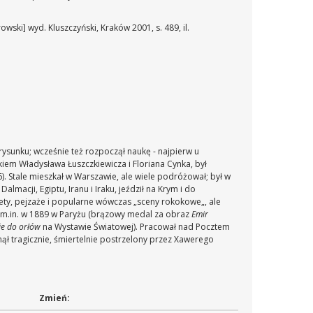
rowski] wyd. Kluszczyński, Kraków 2001, s. 489, il.
rysunku; wcześnie też rozpoczął naukę - najpierw u
kiem Władysława Łuszczkiewicza i Floriana Cynka, był
). Stale mieszkał w Warszawie, ale wiele podróżował; był w
macji, Egiptu, Iranu i Iraku, jeździł na Krym i do
ety, pejzaże i popularne wówczas „sceny rokokowe„, ale
cą; m.in. w 1889 w Paryżu (brązowy medal za obraz
Emir
ie do orłów
na Wystawie Światowej). Pracował nad Pocztem
inął tragicznie, śmiertelnie postrzelony przez Xawerego
Zmień: