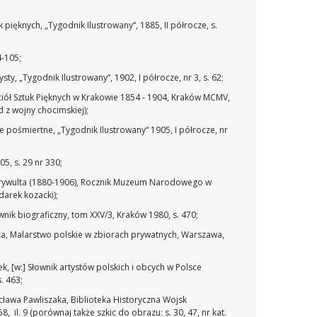
k pięknych, „Tygodnik Ilustrowany“, 1885, II półrocze, s.
4-105;
ysty, „Tygodnik Ilustrowany“, 1902, I półrocze, nr 3, s. 62;
aciół Sztuk Pięknych w Krakowie 1854 - 1904, Kraków MCMV,
d z wojny chocimskiej);
e pośmiertne, „Tygodnik Ilustrowany“ 1905, I półrocze, nr
5, s. 29 nr 330;
 Krywulta (1880-1906), Rocznik Muzeum Narodowego w
darek kozacki);
ownik biograficzny, tom XXV/3, Kraków 1980, s. 470;
ńska, Malarstwo polskie w zbiorach prywatnych, Warszawa,
zek, [w:] Słownik artystów polskich i obcych w Polsce
. 463;
acława Pawliszaka, Biblioteka Historyczna Wojsk
8, il. 9 (porównaj także szkic do obrazu: s. 30, 47, nr kat.