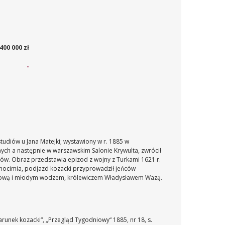
400 000 zł
-
tudiów u Jana Matejki; wystawiony w r. 1885 w
nych a następnie w warszawskim Salonie Krywulta, zwrócił
ków. Obraz przedstawia epizod z wojny z Turkami 1621 r.
Chocimia, podjazd kozacki przyprowadził jeńców
ojskową i młodym wodzem, królewiczem Władysławem Wazą.
runek kozacki“, „Przegląd Tygodniowy“ 1885, nr 18, s.