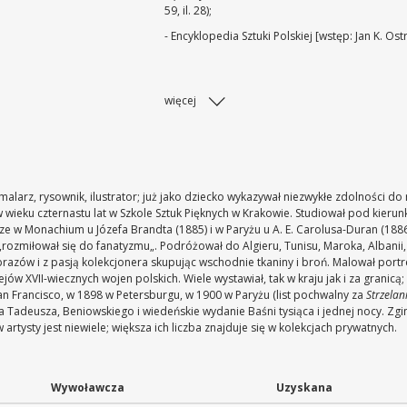
59, il. 28);
- Encyklopedia Sztuki Polskiej [wstęp: Jan K. Ost
więcej
larz, rysownik, ilustrator; już jako dziecko wykazywał niezwykłe zdolności do 
wieku czternastu lat w Szkole Sztuk Pięknych w Krakowie. Studiował pod kierun
cze w Monachium u Józefa Brandta (1885) i w Paryżu u A. E. Carolusa-Duran (1886
ozmiłował się do fanatyzmu„. Podróżował do Algieru, Tunisu, Maroka, Albanii, Dal
azów i z pasją kolekcjonera skupując wschodnie tkaniny i broń. Malował portr
ejów XVII-wiecznych wojen polskich. Wiele wystawiał, tak w kraju jak i za grani
n Francisco, w 1898 w Petersburgu, w 1900 w Paryżu (list pochwalny za
Strzelan
ana Tadeusza, Beniowskiego i wiedeńskie wydanie Baśni tysiąca i jednej nocy. Zg
tysty jest niewiele; większa ich liczba znajduje się w kolekcjach prywatnych.
Wywoławcza
Uzyskana