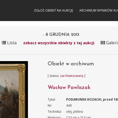
ZGŁOŚ OBIEKT NA AUKCJĘ
ARCHIWUM WYNIKÓW AU
- 8 GRUDNIA 2013
Lista
Galeri
zobacz wszystkie obiekty z tej aukcji
Obiekt w archiwum
[ status:
zarchiwizowany
]
Wacław Pawliszak
Tytuł:
PODARUNEK KOZACKI, przed 18
Nr:
449
Technika:
olej, płótno
Wymiary:
124 cm x 213 cm