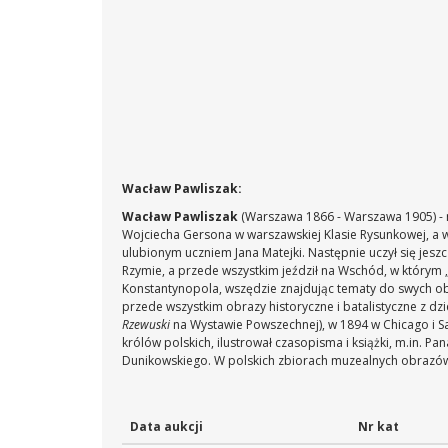
Wacław Pawliszak:
Wacław Pawliszak
(Warszawa 1866 - Warszawa 1905) - ma
Wojciecha Gersona w warszawskiej Klasie Rysunkowej, a w 
ulubionym uczniem Jana Matejki. Następnie uczył się jesz
Rzymie, a przede wszystkim jeździł na Wschód, w którym „r
Konstantynopola, wszędzie znajdując tematy do swych obr
przede wszystkim obrazy historyczne i batalistyczne z dzi
Rzewuski
na Wystawie Powszechnej), w 1894 w Chicago i Sa
królów polskich, ilustrował czasopisma i książki, m.in. P
Dunikowskiego. W polskich zbiorach muzealnych obrazów ar
Data aukcji
Nr kat