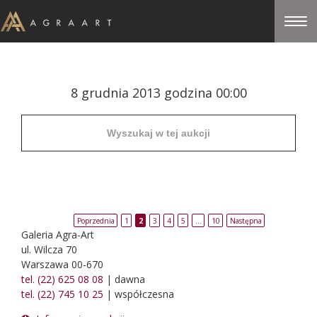
8 grudnia 2013 godzina 00:00
Poprzednia
1
2
3
4
5
…
10
Następna
Galeria Agra-Art
ul. Wilcza 70
Warszawa 00-670
tel. (22) 625 08 08
| dawna
tel. (22) 745 10 25
| współczesna