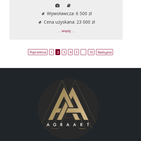
Wywoławcza: 6 500 zł
Cena uzyskana: 23 000 zł
... więcej ...
Poprzednia
1
2
3
4
5
…
10
Następna