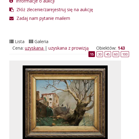
Informacje o aukcji
Złóż zlecenie/zarejestruj się na aukcję
Zadaj nam pytanie mailem
Lista
Galeria
Cena:
uzyskana
|
uzyskana z prowizją
Obiektów:
143
15
30
45
60
100