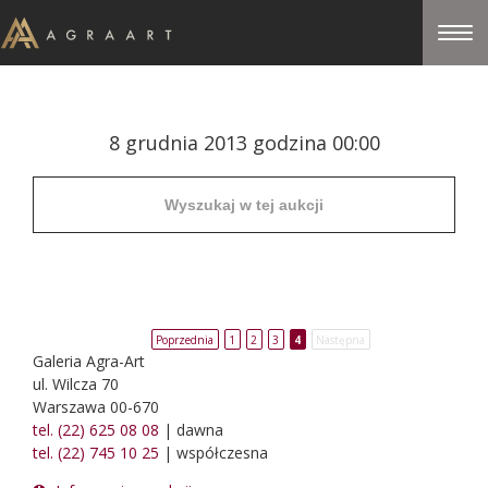
8 grudnia 2013 godzina 00:00
Poprzednia
1
2
3
4
Następna
Galeria Agra-Art
ul. Wilcza 70
Warszawa 00-670
tel. (22) 625 08 08
| dawna
tel. (22) 745 10 25
| współczesna