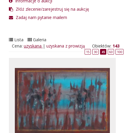
Informacje o aukcji
Złóż zlecenie/zarejestruj się na aukcję
Zadaj nam pytanie mailem
Lista
Galeria
Cena:
uzyskana
|
uzyskana z prowizją
Obiektów:
143
15
30
45
60
100