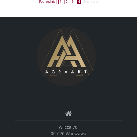
Poprzednia
1
2
3
4
Następna
Wilcza 70,
00-670 Warszawa