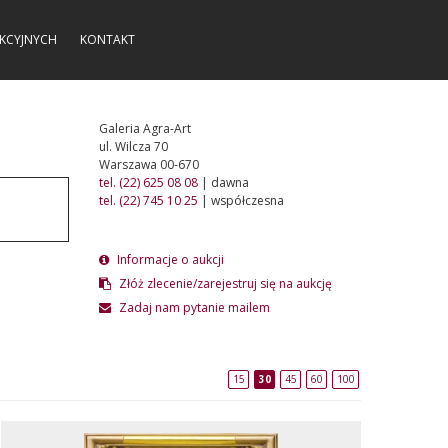
KCYJNYCH
KONTAKT
Galeria Agra-Art
ul. Wilcza 70
Warszawa 00-670
tel. (22) 625 08 08
| dawna
tel. (22) 745 10 25
| współczesna
Informacje o aukcji
Złóż zlecenie/zarejestruj się na aukcję
Zadaj nam pytanie mailem
15
30
45
60
100