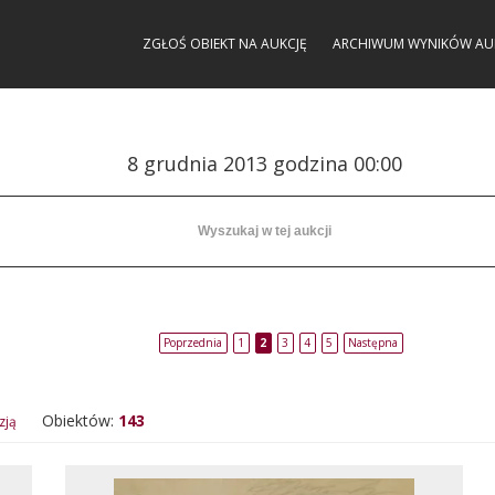
ZGŁOŚ OBIEKT NA AUKCJĘ
ARCHIWUM WYNIKÓW AU
8 grudnia 2013 godzina 00:00
Poprzednia
1
2
3
4
5
Następna
Obiektów:
143
zją