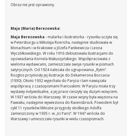
Obraz nie jest oprawiony.
Maja (Maria) Berezowska:
Maja Berezowska
- malarka i ilustratorka - rysunku uczyła się
w Petersburgu u Mikołaja Roericha, następnie studiowała w
Monachium i w Krakowie u Józefa Pankiewicza i Leona
Wyczółkowskiego. W roku 1916 debiutowała ilustracjami do
opowiadania Kornela Makuszyńskiego. Współpracowała z
wieloma wydawcami, zamieszczała swoje rysunki w pismach
satyrycznych. Od 1924 należała do ugrupowania „Rytm”.
Rozgłos przyniosły jej ilustracje do Dekamerona Boccacia
(1930). Około 1932 wyjechała do Paryża i tam nawiązała
współpracę z czasopismami francuskimi. W Paryżu miała trzy
wystawy indywidualne, a jej prace cieszyły się dużym wzięciem.
W 1937 wróciła do Warszawy. W czasie wojny była więziona na
Pawiaku, następnie wywieziona do Ravensbrück. Powodem był
cykl 11 rysunków Miłosne przygody słodkiego Adolfa
zamieszczony w 1935 r. w „Ici Paris”. W 1947 wróciła do
Warszawy i umieszczała rysunki w wielu czasopismach.