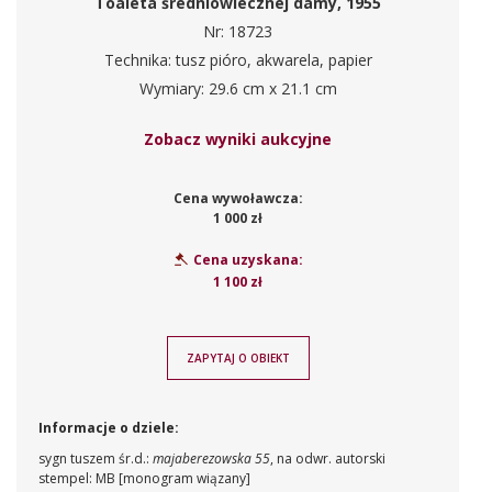
Toaleta średniowiecznej damy, 1955
Nr: 18723
Technika: tusz pióro, akwarela, papier
Wymiary: 29.6 cm x 21.1 cm
Zobacz wyniki aukcyjne
Cena wywoławcza:
1 000 zł
Cena uzyskana:
1 100 zł
ZAPYTAJ O OBIEKT
Informacje o dziele:
sygn tuszem śr.d.:
majaberezowska 55
, na odwr. autorski
stempel: MB
[
monogram wiązany
]