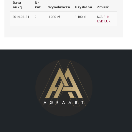
Data
Nr
aukcji
kat
Wywoławcza
Uzyskana
Zmień:
2014-01-21
2
1 000 zł
1 100 zł
N/A
PLN
USD
EUR