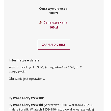
Cena wywoławcza:
100 zł
Cena uzyskana:
100 zł
ZAPYTAJ O OBIEKT
Informacje o dziele:
sygn. oł. pod ryc. l.:
ZAPIS
, śr.:
wypukłodruk 6/20
, p.:
R.
Gieryszewski
Obraz nie jest oprawiony.
Ryszard Gieryszewski:
Ryszard Gieryszewski
(Warszawa 1936- Warszawa 2021) -
malarz i grafik. W latach 1959-1964 studiował w warszawskiej