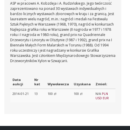
ASP w pracowni A. Kobzdeja i A. Rudzińskiego. Jego twórczość
zaprezentowano na ponad 30 wystawach indywidualnych i
bardzo licznych wystawach zbiorowych w kraju i za granicą. Jest
laureatem wielu nagród, m.in.: nagród i medali na Festiwalu
Sztuk Pięknych w Warszawie (1968, 1970), nagród w konkursach
Najlepsza grafika roku w Warszawie (II nagroda w 1977 i 1978
roku i I nagroda w 1980 roku), grand prix na Quadriennale
Drzeworytu i Linorytu w Olsztynie (1987 i 1992), grand prix na I
Biennale Małych Form Malarskich w Toruniu (1988). Od 1994
roku uczestniczy i jest nagradzany w konkursie Grafika
Warszawska. Jest członkiem Międzynarodowego Stowarzyszenia
Drzeworytników Xylon w Szwajcarii.
Data
Nr
aukcji
kat
Wywoławcza
Uzyskana
Zmień:
2014-01-21
13
100 zł
100 zł
N/A
PLN
USD
EUR