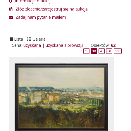
Informacje o aukcji
Złóż zlecenie/zarejestruj się na aukcję
Zadaj nam pytanie mailem
Lista
Galeria
Cena:
uzyskana
|
uzyskana z prowizją
Obiektów:
62
15
30
45
60
100