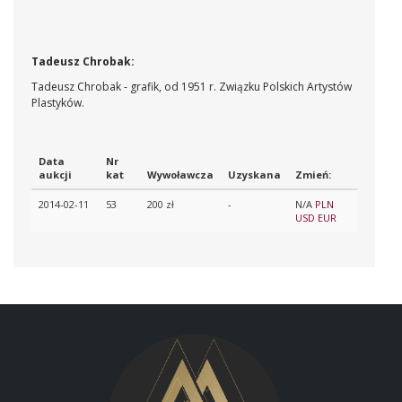
Tadeusz Chrobak:
Tadeusz Chrobak - grafik, od 1951 r. Związku Polskich Artystów
Plastyków.
Data
Nr
aukcji
kat
Wywoławcza
Uzyskana
Zmień:
2014-02-11
53
200 zł
-
N/A
PLN
USD
EUR