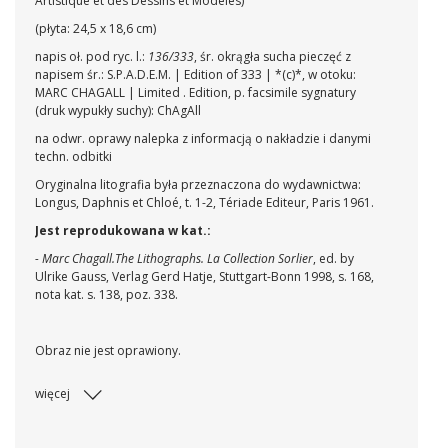
Artistique et des Dessins et Modèles)
(płyta: 24,5 x 18,6 cm)
napis oł. pod ryc. l.:
136/333
, śr. okrągła sucha pieczęć z
napisem śr.: S.P.A.D.E.M. | Edition of 333 | *(c)*, w otoku:
MARC CHAGALL | Limited . Edition, p. facsimile sygnatury
(druk wypukły suchy): ChAgAll
na odwr. oprawy nalepka z informacją o nakładzie i danymi
techn. odbitki
Oryginalna litografia była przeznaczona do wydawnictwa:
Longus, Daphnis et Chloé, t. 1-2, Tériade Editeur, Paris 1961.
Jest reprodukowana w kat.:
- Marc Chagall.The Lithographs. La Collection Sorlier
, ed. by
Ulrike Gauss, Verlag Gerd Hatje, Stuttgart-Bonn 1998, s. 168,
nota kat. s. 138, poz. 338.
Obraz nie jest oprawiony.
więcej