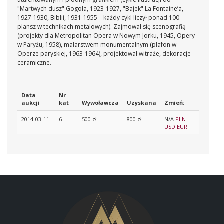
"Martwych dusz" Gogola, 1923-1927, "Bajek" La Fontaine’a,
1927-1930, Biblii, 1931-1955 – każdy cykl liczył ponad 100
plansz w technikach metalowych). Zajmował się scenografią
(projekty dla Metropolitan Opera w Nowym Jorku, 1945, Opery
w Paryżu, 1958), malarstwem monumentalnym (plafon w
Operze paryskiej, 1963-1964), projektował witraże, dekoracje
ceramiczne.
Data
Nr
aukcji
kat
Wywoławcza
Uzyskana
Zmień:
2014-03-11
6
500 zł
800 zł
N/A
PLN
USD
EUR