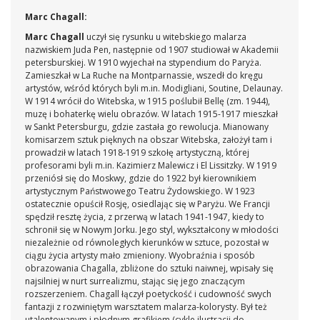
Marc Chagall:
Marc Chagall
uczył się rysunku u witebskiego malarza
nazwiskiem Juda Pen, następnie od 1907 studiował w Akademii
petersburskiej. W 1910 wyjechał na stypendium do Paryża.
Zamieszkał w La Ruche na Montparnassie, wszedł do kręgu
artystów, wśród których byli m.in. Modigliani, Soutine, Delaunay.
W 1914 wrócił do Witebska, w 1915 poślubił Bellę (zm. 1944),
muzę i bohaterkę wielu obrazów. W latach 1915-1917 mieszkał
w Sankt Petersburgu, gdzie zastała go rewolucja. Mianowany
komisarzem sztuk pięknych na obszar Witebska, założył tam i
prowadził w latach 1918-1919 szkołę artystyczną, której
profesorami byli m.in. Kazimierz Malewicz i El Lissitzky. W 1919
przeniósł się do Moskwy, gdzie do 1922 był kierownikiem
artystycznym Państwowego Teatru Żydowskiego. W 1923
ostatecznie opuścił Rosję, osiedlając się w Paryżu. We Francji
spędził resztę życia, z przerwą w latach 1941-1947, kiedy to
schronił się w Nowym Jorku. Jego styl, wykształcony w młodości
niezależnie od równoległych kierunków w sztuce, pozostał w
ciągu życia artysty mało zmieniony. Wyobraźnia i sposób
obrazowania Chagalla, zbliżone do sztuki naiwnej, wpisały się
najsilniej w nurt surrealizmu, stając się jego znaczącym
rozszerzeniem. Chagall łączył poetyckość i cudowność swych
fantazji z rozwiniętym warsztatem malarza-kolorysty. Był też
utalentowanym i płodnym grafikiem (cykle ilustracji do