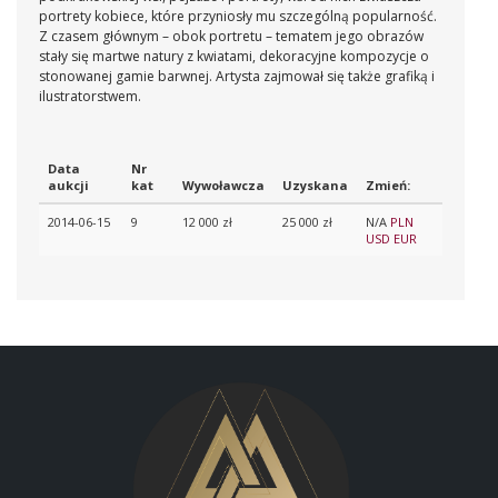
portrety kobiece, które przyniosły mu szczególną popularność.
Z czasem głównym – obok portretu – tematem jego obrazów
stały się martwe natury z kwiatami, dekoracyjne kompozycje o
stonowanej gamie barwnej. Artysta zajmował się także grafiką i
ilustratorstwem.
Data
Nr
aukcji
kat
Wywoławcza
Uzyskana
Zmień:
2014-06-15
9
12 000 zł
25 000 zł
N/A
PLN
USD
EUR