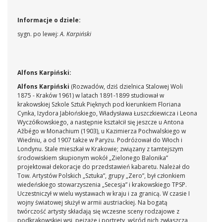
Informacje o dziele:
sygn. po lewej:
A. Karpiński
Alfons Karpiński:
Alfons Karpiński
(Rozwadów, dziś dzielnica Stalowej Woli
1875 - Kraków 1961) w latach 1891-1899 studiował w
krakowskiej Szkole Sztuk Pięknych pod kierunkiem Floriana
Cynka, Izydora Jabłońskiego, Władysława Łuszczkiewicza i Leona
Wyczółkowskiego, a następnie kształcił się jeszcze u Antona
Ažbégo w Monachium (1903), u Kazimierza Pochwalskiego w
Wiedniu, a od 1907 także w Paryżu. Podróżował do Włoch i
Londynu. Stale mieszkał w Krakowie; związany z tamtejszym
środowiskiem skupionym wokół „Zielonego Balonika”
projektował dekoracje do przedstawień kabaretu. Należał do
Tow. Artystów Polskich „Sztuka”, grupy „Zero”, był członkiem
wiedeńskiego stowarzyszenia „Secesja” i krakowskiego TPSP.
Uczestniczył w wielu wystawach w kraju i za granicą. W czasie I
wojny światowej służył w armii austriackiej. Na bogatą
twórczość artysty składają się wczesne sceny rodzajowe z
podkrakowskiej wsi, pejzaże i portrety, wśród nich zwłaszcza