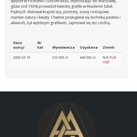
spędził w Poznaniu i Gościeradzu, dojeżdżając do Warszawy,
gdzie (od 1934) prowadził katedrę grafiki w Akademii Sztuk
Pięknych. Malował krajobrazy, portrety, sceny rodzajowe,
martwe natury i kwiaty. Chętnie posługiwał się techniką pastelu i
akwareli, był wybitnym grafikiem, zajmował się też rzeźbą.
Data
Nr
aukcji
kat
Wywoławcza
Uzyskana
Zmień:
2000-03-19
210 000 zł
640 000 zł
N/A
PLN
USD