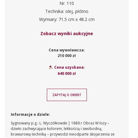
Nr: 110
Technika: olej, płótno
Wymiary: 71.5 cm x 48.2 cm
Zobacz wyniki aukcyjne
Cena wywoławcza:
210 000 zł
Cena uzyskana:
640 000 zł
ZAPYTAJ O OBIEKT
Informacje o dziele:
Sygnowany p.g.: L. Wyczółkowski | 1889 r Obraz W loży –
dzieło zachwycające kolorem, lekkością i swobodną,
brawurową techniką – przywodzi nieodparte skojarzenia ze