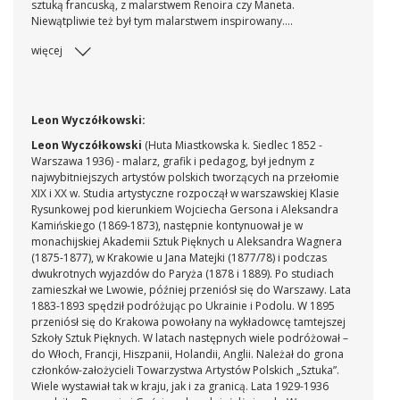
sztuką francuską, z malarstwem Renoira czy Maneta.
Niewątpliwie też był tym malarstwem inspirowany.
Wyczółkowski poznał je z autopsji podczas pobytu w Paryżu
więcej
w roku 1878, kiedy to oglądał Wystawę Powszechną, zwiedzał
muzea i galerie. Jak można wnosić z jego późniejszych prac
„największe wrażenie wywarł wówczas na nim Renoir, jego
studia kobiece, jego ‘loże’ i inne sceny towarzyskie [...]
interpretowane w duchu impresjonizmu”. (M. Twarowska,
Leon Wyczółkowski:
Leon Wyczółkowski, Warszawa 1962, s. 12-14.)W latach
Leon Wyczółkowski
(Huta Miastkowska k. Siedlec 1852 -
osiemdziesiątych podobna tematyka pojawia się i w
Warszawa 1936) - malarz, grafik i pedagog, był jednym z
obrazach Wyczółkowskiego, który właśnie w tych salonowo-
najwybitniejszych artystów polskich tworzących na przełomie
mieszczańskich kompozycjach rozwijał swój niebywały talent
XIX i XX w. Studia artystyczne rozpoczął w warszawskiej Klasie
kolorysty. Obraz W loży łączy się z całym zespołem prac tego
Rysunkowej pod kierunkiem Wojciecha Gersona i Aleksandra
rodzaju – z płótnami W buduarze, Ujrzałem raz... czy z
Kamińskiego (1869-1873), następnie kontynuował je w
Obrazkiem.
monachijskiej Akademii Sztuk Pięknych u Aleksandra Wagnera
(1875-1877), w Krakowie u Jana Matejki (1877/78) i podczas
dwukrotnych wyjazdów do Paryża (1878 i 1889). Po studiach
zamieszkał we Lwowie, później przeniósł się do Warszawy. Lata
1883-1893 spędził podróżując po Ukrainie i Podolu. W 1895
przeniósł się do Krakowa powołany na wykładowcę tamtejszej
Szkoły Sztuk Pięknych. W latach następnych wiele podróżował –
do Włoch, Francji, Hiszpanii, Holandii, Anglii. Należał do grona
członków-założycieli Towarzystwa Artystów Polskich „Sztuka”.
Wiele wystawiał tak w kraju, jak i za granicą. Lata 1929-1936