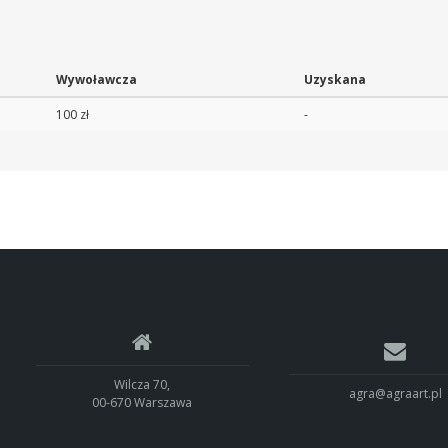
Wywoławcza
Uzyskana
100 zł
-
Wilcza 70,
agra@agraart.pl
00-670 Warszawa