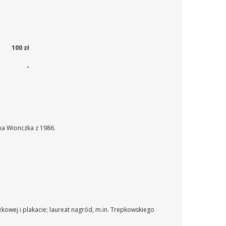
100 zł
-
a Wionczka z 1986.
iążkowej i plakacie; laureat nagród, m.in. Trepkowskiego