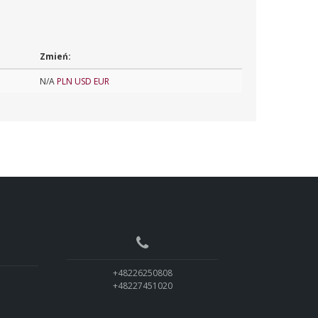
Zmień:
N/A
PLN
USD
EUR
+48226250808
+48227451020