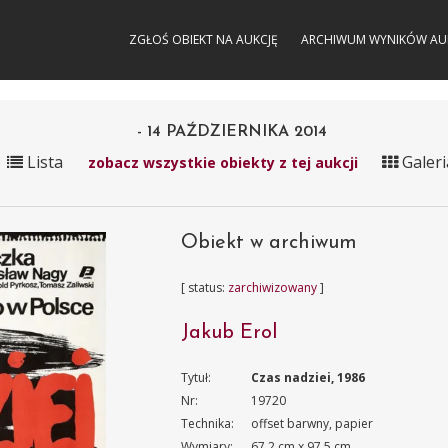
ZGŁOŚ OBIEKT NA AUKCJĘ
ARCHIWUM WYNIKÓW AU
- 14 PAŹDZIERNIKA 2014
Lista
Galeri
zobacz wszystkie obiekty z tej aukcji
Obiekt w archiwum
[ status:
zarchiwizowany
]
Jakub Erol
Tytuł:
Czas nadziei, 1986
Nr:
19720
Technika:
offset barwny, papier
Wymiary:
67.2 cm x 97.5 cm