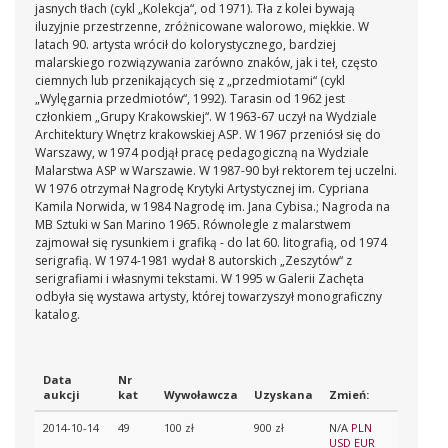
jasnych tłach (cykl „Kolekcja“, od 1971). Tła z kolei bywają
iluzyjnie przestrzenne, zróżnicowane walorowo, miękkie. W
latach 90. artysta wrócił do kolorystycznego, bardziej
malarskiego rozwiązywania zarówno znaków, jak i teł, często
ciemnych lub przenikających się z „przedmiotami“ (cykl
„Wylęgarnia przedmiotów“, 1992). Tarasin od 1962 jest
członkiem „Grupy Krakowskiej“. W 1963-67 uczył na Wydziale
Architektury Wnętrz krakowskiej ASP. W 1967 przeniósł się do
Warszawy, w 1974 podjął pracę pedagogiczną na Wydziale
Malarstwa ASP w Warszawie. W 1987-90 był rektorem tej uczelni.
W 1976 otrzymał Nagrodę Krytyki Artystycznej im. Cypriana
Kamila Norwida, w 1984 Nagrodę im. Jana Cybisa.; Nagroda na
MB Sztuki w San Marino 1965. Równolegle z malarstwem
zajmował się rysunkiem i grafiką - do lat 60. litografią, od 1974
serigrafią. W 1974-1981 wydał 8 autorskich „Zeszytów“ z
serigrafiami i własnymi tekstami. W 1995 w Galerii Zachęta
odbyła się wystawa artysty, której towarzyszył monograficzny
katalog.
Data
Nr
aukcji
kat
Wywoławcza
Uzyskana
Zmień:
2014-10-14
49
100 zł
900 zł
N/A
PLN
USD
EUR