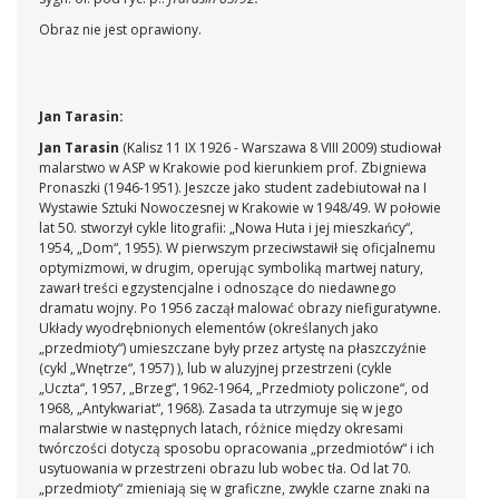
Obraz nie jest oprawiony.
Jan Tarasin:
Jan Tarasin
(Kalisz 11 IX 1926 - Warszawa 8 VIII 2009) studiował
malarstwo w ASP w Krakowie pod kierunkiem prof. Zbigniewa
Pronaszki (1946-1951). Jeszcze jako student zadebiutował na I
Wystawie Sztuki Nowoczesnej w Krakowie w 1948/49. W połowie
lat 50. stworzył cykle litografii: „Nowa Huta i jej mieszkańcy“,
1954, „Dom“, 1955). W pierwszym przeciwstawił się oficjalnemu
optymizmowi, w drugim, operując symboliką martwej natury,
zawarł treści egzystencjalne i odnoszące do niedawnego
dramatu wojny. Po 1956 zaczął malować obrazy niefiguratywne.
Układy wyodrębnionych elementów (określanych jako
„przedmioty“) umieszczane były przez artystę na płaszczyźnie
(cykl „Wnętrze“, 1957) ), lub w aluzyjnej przestrzeni (cykle
„Uczta“, 1957, „Brzeg“, 1962-1964, „Przedmioty policzone“, od
1968, „Antykwariat“, 1968). Zasada ta utrzymuje się w jego
malarstwie w następnych latach, różnice między okresami
twórczości dotyczą sposobu opracowania „przedmiotów“ i ich
usytuowania w przestrzeni obrazu lub wobec tła. Od lat 70.
„przedmioty“ zmieniają się w graficzne, zwykle czarne znaki na