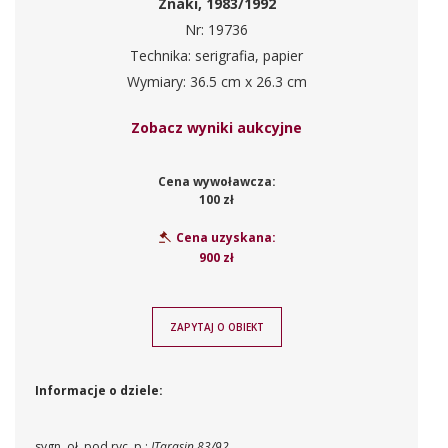
Znaki, 1983/1992
Nr: 19736
Technika: serigrafia, papier
Wymiary: 36.5 cm x 26.3 cm
Zobacz wyniki aukcyjne
Cena wywoławcza:
100 zł
Cena uzyskana:
900 zł
ZAPYTAJ O OBIEKT
Informacje o dziele:
sygn. oł. pod ryc. p.:
JTarasin 83/92.