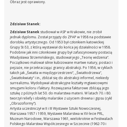
Obraz jest oprawiony.
Zdzisław Stanek:
Zdzisław Stanek
studiował w ASP w Krakowie, nie zrobił
jednak dyplomu. Został przyjęty do ZPAP w 1958 na podstawie
dorobku artystycznego. Od 1953 był członkiem katowickiej
Grupy St-53, z którą wystawiał do końca jej działalności w 1958.
Podobnie jak inni członkowie grupy był zafascynowany postacią
Władysława Strzemińskiego, studiował jego „Teorię widzenia“.
Początkowo malował silnie kubizowane martwe natury, postaci i
pejzaże, nie przekraczając granicy abstrakcji. Po 1956, w cyklach
takich jak „Światła w międzyprzestrzeni“, „Światłodrzewa“,
„Światłokwiaty“ i in., zbliżał się do abstrakcji informel, niekiedy
surrealizmu. Wydobywał abstrakcyjne kształty mgławicowymi
smugami koloru i faktury. Rozwiązania fakturowe zbliżają jego
sztukę z późnych lat 50. do malarstwa materii. W latach 70. i 80.
tworzył reliefy i obiekty malarskie z użyciem drewna i gipsu (cykl
„Obrazoformy“).
Artysta uczestniczył w II i III Wystawie Sztuki Nowoczesnej,
Warszawa 1957 i 1959, Wystawie Malarstwa w XV-lecie PRL,
Muzeum Narodowe, Warszawa 1961, wielokrotnie w Festiwalach
Polskiego Malarstwa Współczesnego w Szczecinie (1962-70 i