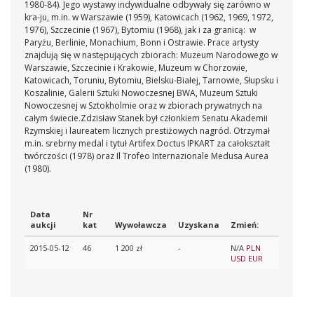
1980-84).
Jego wystawy indywidualne odbywały się zarówno w
kra-ju, m.in. w Warszawie (1959), Katowicach (1962, 1969, 1972,
1976), Szczecinie (1967), Bytomiu (1968), jak i za granicą: w
Paryżu, Berlinie, Monachium, Bonn i Ostrawie.
Prace artysty
znajdują się w następujących zbiorach: Muzeum Narodowego w
Warszawie, Szczecinie i Krakowie, Muzeum w Chorzowie,
Katowicach, Toruniu, Bytomiu, Bielsku-Białej, Tarnowie, Słupsku i
Koszalinie, Galerii Sztuki Nowoczesnej BWA, Muzeum Sztuki
Nowoczesnej w Sztokholmie oraz w zbiorach prywatnych na
całym świecie.Zdzisław Stanek był członkiem Senatu Akademii
Rzymskiej i laureatem licznych prestiżowych nagród. Otrzymał
m.in. srebrny medal i tytuł Artifex Doctus IPKART za całokształt
twórczości (1978) oraz Il Trofeo Internazionale Medusa Aurea
(1980).
Data
Nr
aukcji
kat
Wywoławcza
Uzyskana
Zmień:
2015-05-12
46
1 200 zł
-
N/A
PLN
USD
EUR