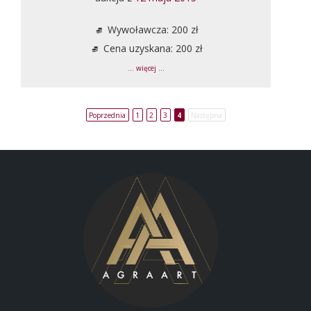
Wywoławcza: 200 zł
Cena uzyskana: 200 zł
... więcej ...
Poprzednia
1
2
3
4
Następna