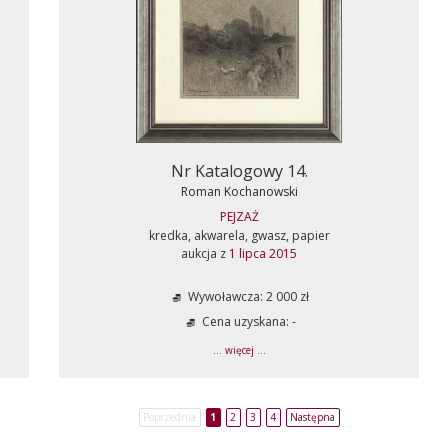
Nr Katalogowy 14.
Roman Kochanowski
PEJZAŻ
kredka, akwarela, gwasz, papier
aukcja z
1 lipca 2015
Wywoławcza: 2 000 zł
Cena uzyskana: -
... więcej ...
Poprzednia
1
2
3
4
Następna