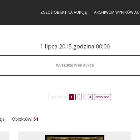
ZGŁOŚ OBIEKT NA AUKCJĘ
ARCHIWUM WYNIKÓW AU
1 lipca 2015 godzina 00:00
Poprzednia
1
2
3
4
Następna
Obiektów:
51
zją