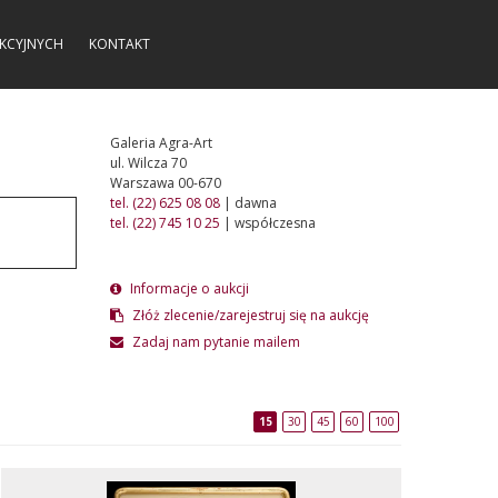
KCYJNYCH
KONTAKT
Galeria Agra-Art
ul. Wilcza 70
Warszawa 00-670
tel. (22) 625 08 08
| dawna
tel. (22) 745 10 25
| współczesna
Informacje o aukcji
Złóż zlecenie/zarejestruj się na aukcję
Zadaj nam pytanie mailem
15
30
45
60
100