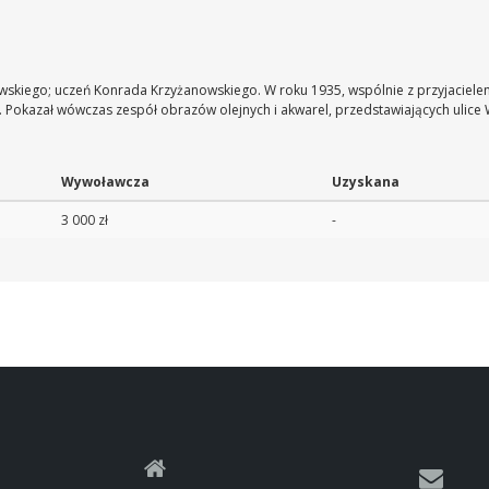
wskiego; uczeń Konrada Krzyżanowskiego. W roku 1935, wspólnie z przyjacielem
e. Pokazał wówczas zespół obrazów olejnych i akwarel, przedstawiających ulic
Wywoławcza
Uzyskana
3 000 zł
-