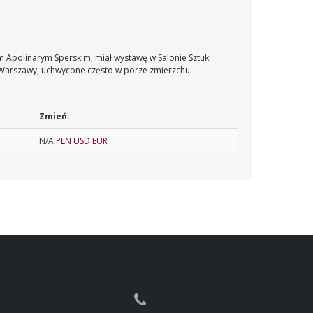
 Apolinarym Sperskim, miał wystawę w Salonie Sztuki
e Warszawy, uchwycone często w porze zmierzchu.
Zmień:
N/A
PLN
USD
EUR