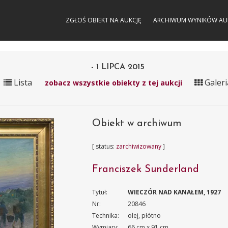
ZGŁOŚ OBIEKT NA AUKCJĘ
ARCHIWUM WYNIKÓW AU
- 1 LIPCA 2015
Lista
Galeri
zobacz wszystkie obiekty z tej aukcji
Obiekt w archiwum
[ status:
zarchiwizowany
]
Franciszek Sunderland
Tytuł:
WIECZÓR NAD KANAŁEM, 1927
Nr:
20846
Technika:
olej, płótno
Wymiary:
66 cm x 91 cm