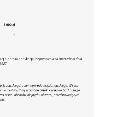
3 000 zł
-
żej autorska dedykacja:
Wspomnienia są zmierzchem dnia,
 1927
nia żydowskiego; uczeń Konrada Krzyżanowskiego. W roku
im – miał wystawę w Salonie Sztuki Czesława Garlińskiego
as zespół obrazów olejnych i akwarel, przedstawiających
chu.