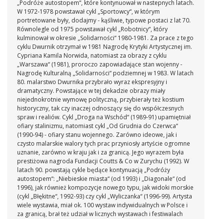
„Podróże autostopem“, które kontynuował w nastepnych latach.
W 1972-1978 powstawał cykl „Sportowcy“, w którym
portretowane były, dodajmy - kąśliwie, typowe postaci z lat 70.
Równolegle od 1975 powstawał cykl „Robotnicy“, który
kulminował w okresie „Solidarności“ 1980-1981. Za prace z tego
cyklu Dwurnik otrzymał w 1981 Nagrodę Krytyki Artystycznej im.
Cypriana Kamila Norwida, natomiast za obrazy z cyklu
„Warszawa“ (1981), proroczo zapowiadające stan wojenny -
Nagrodę Kulturalną „Solidarności“ podziemnej w 1983. W latach
80. malarstwo Dwurnika przybrało wyraz ekspresyjny i
dramatyczny. Powstające w tej dekadzie obrazy miały
niejednokrotnie wymowę polityczną, przybierały też kostium
historyczny, tak czy inaczej odnoszący się do współczesnych
spraw i realiów. Cykl „Droga na Wschód“ (1989-91) upamiętniał
ofiary stalinizmu, natomiast cykl „Od Grudnia do Czerwca“
(1990-94) - ofiary stanu wojennego. Zarówno ideowe, jak i
czysto malarskie walory tych prac przyniosły artyście ogromne
uznanie, zarówno w kraju jak i za granicą. Jego wyrazem była
prestiżowa nagroda Fundacji Coutts & Co w Zurychu (1992). W
latach 90. powstają cykle będące kontynuacją „Podróży
autostopem“: „Niebieskie miasta“ (od 1993) i „Diagonale“ (od
1996), jak również kompozycje nowego typu, jak widoki morskie
(cykl „Błękitne“, 1992-93) czy cykl „Wyliczanka“ (1996-99). Artysta
wiele wystawia, miał ok. 100 wystaw indywidualnych w Polsce i
za granicą, brał też udział w licznych wystawach i festiwalach