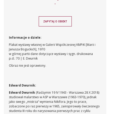
-
ZAPYTAJ O OBIEKT
Informacje o dziele:
Plakat wystawy własnej w Galerii Współczesnej KMPiK [Marii i
Janusza Boguckich], 1970
w górnej partii dane dotyczące wystawy i sygn. drukowana
p.d.: 70 | E. Dwurnik
Obraz nie jest oprawiony.
Edward Dwurnik:
Edward Dwurnik
(Radzymin 19 IV 1943 - Warszawa 28 X 2018)
studiował malarstwo w ASP w Warszawie (1963-1970), jednak
jako swego „mistrza“ wymienia Nikifora. Jego to prace,
zobaczone po raz pierwszy w 1965, zainspirowały ówczesnego
studenta III roku do narysowania pierwszych prac z cyklu