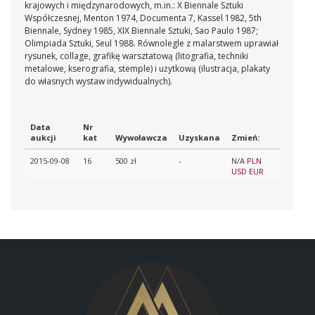
krajowych i międzynarodowych, m.in.: X Biennale Sztuki
Współczesnej, Menton 1974, Documenta 7, Kassel 1982, 5th
Biennale, Sydney 1985, XIX Biennale Sztuki, Sao Paulo 1987;
Olimpiada Sztuki, Seul 1988. Równolegle z malarstwem uprawiał
rysunek, collage, grafikę warsztatową (litografia, techniki
metalowe, kserografia, stemple) i użytkową (ilustracja, plakaty
do własnych wystaw indywidualnych).
Data
Nr
aukcji
kat
Wywoławcza
Uzyskana
Zmień:
2015-09-08
16
500 zł
-
N/A
PLN
USD
EUR