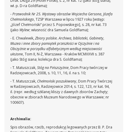
Druk. Długa 29 (Hotel Polski), s. 2, nr kat. 12 (jako Stóg siana),
wł. p. D-ra Goldflama);
-
Przewodnik Nr 25. Wystawy obrazów Wojciecha Gersona, Józefa
Chełmońskiego
, TZSP Warszawa w lipcu 1927 roku [wstęp:
„Józef Chełmoński“ przez S. Popowskiego], s. 28, nr kat. 73
(jako
Wylew
; własność dra Samuela Goldflama);
- E. Chwalewik,
Zbiory polskie. Archiwa, biblioteki, Gabinety,
Muzea i inne zbiory pamiątek przeszłości w Ojczyźnie i na
Obczyźnie w porządku alfabetycznym według miejscowości
ułożon
e, Tom II, N-Ż, Warszawa - Kraków MCMXXVII s. 387
(jako Stóg siana; kolekcja dra S. Goldflama);
- T. Matuszczak,
Stóg na Pińszczyźnie
, Dom Pracy twórczej w
Radziejowicach, 2008, s. 10, 11, 16, il. na s. 10;
- T. Matuszczak,
Chełmoński poszukiwany
, Dom Pracy Twórczej
w Radziejowicach, Radziejowice 2014, s. 122, 123, nr kat. 94,
il. (repr. według szklanej kliszy z dawnych zbiorów Zachęty;
obecnie w zbiorach Muzeum Narodowego w Warszawie; nr
100607).
Archiwalia:
Spis obrazów, rzeźb, reprodukcyj legowanych przez B. P. Dra