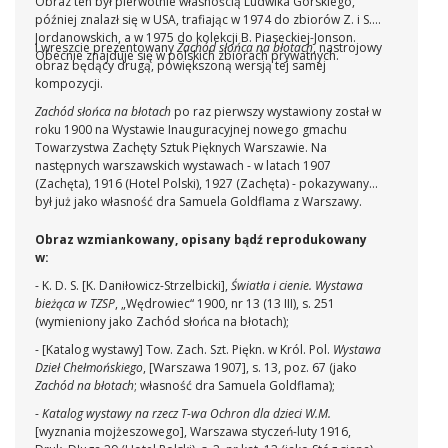
Obraz ten był pierwotnie własnością Ludwika Górskiego,
później znalazł się w USA, trafiając w 1974 do zbiorów Z. i S.
Jordanowskich, a w 1975 do kolekcji B. Piaseckiej-Jonson.
I wreszcie prezentowany
Zachód słońca na błotach
, nastrojowy
Obecnie znajduje się w polskich zbiorach prywatnych.
obraz będący drugą, powiększoną wersją tej samej
kompozycji.
Zachód słońca na błotach
po raz pierwszy wystawiony został w
roku 1900 na Wystawie Inauguracyjnej nowego gmachu
Towarzystwa Zachęty Sztuk Pięknych Warszawie. Na
następnych warszawskich wystawach - w latach 1907
(Zachęta), 1916 (Hotel Polski), 1927 (Zachęta) - pokazywany
był już jako własność dra Samuela Goldflama z Warszawy.
Obraz wzmiankowany, opisany bądź reprodukowany
w:
- K. D. S. [K. Daniłowicz-Strzelbicki],
Światła i cienie. Wystawa
bieżąca w TZSP
, „Wędrowiec“ 1900, nr 13 (13 III), s. 251
(wymieniony jako Zachód słońca na błotach);
- [Katalog wystawy] Tow. Zach. Szt. Piękn. w Król. Pol.
Wystawa
Dzieł Chełmońskiego
, [Warszawa 1907], s. 13, poz. 67 (jako
Zachód na błotach
; własność dra Samuela Goldflama);
-
Katalog wystawy na rzecz T-wa Ochron dla dzieci W.M.
[wyznania mojżeszowego], Warszawa styczeń-luty 1916,