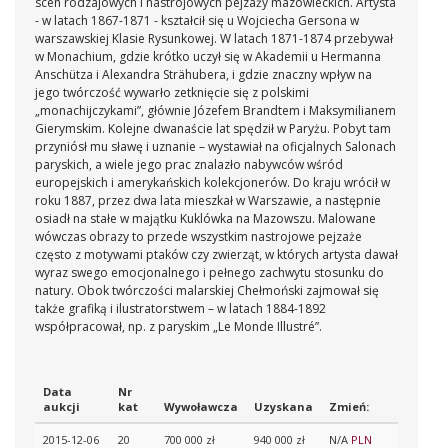
scen rodzajowych i nastrojowych pejzaży mazowieckich. Artysta
- w latach 1867-1871 - kształcił się u Wojciecha Gersona w
warszawskiej Klasie Rysunkowej. W latach 1871-1874 przebywał
w Monachium, gdzie krótko uczył się w Akademii u Hermanna
Anschütza i Alexandra Strähubera, i gdzie znaczny wpływ na
jego twórczość wywarło zetknięcie się z polskimi
„monachijczykami”, głównie Józefem Brandtem i Maksymilianem
Gierymskim. Kolejne dwanaście lat spędził w Paryżu. Pobyt tam
przyniósł mu sławę i uznanie – wystawiał na oficjalnych Salonach
paryskich, a wiele jego prac znalazło nabywców wśród
europejskich i amerykańskich kolekcjonerów. Do kraju wrócił w
roku 1887, przez dwa lata mieszkał w Warszawie, a następnie
osiadł na stałe w majątku Kuklówka na Mazowszu. Malowane
wówczas obrazy to przede wszystkim nastrojowe pejzaże
często z motywami ptaków czy zwierząt, w których artysta dawał
wyraz swego emocjonalnego i pełnego zachwytu stosunku do
natury. Obok twórczości malarskiej Chełmoński zajmował się
także grafiką i ilustratorstwem – w latach 1884-1892
współpracował, np. z paryskim „Le Monde Illustré”.
Data
Nr
aukcji
kat
Wywoławcza
Uzyskana
Zmień:
2015-12-06
20
700 000 zł
940 000 zł
N/A
PLN