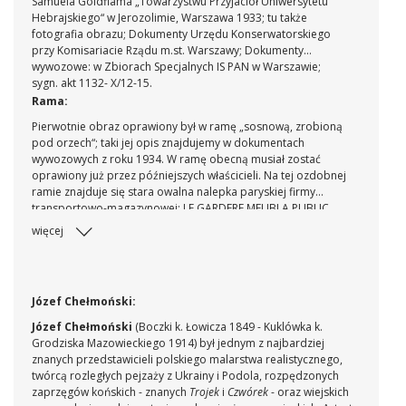
Samuela Goldflama „Towarzystwu Przyjaciół Uniwersytetu
Hebrajskiego“ w Jerozolimie, Warszawa 1933; tu także
fotografia obrazu; Dokumenty Urzędu Konserwatorskiego
przy Komisariacie Rządu m.st. Warszawy; Dokumenty
wywozowe: w Zbiorach Specjalnych IS PAN w Warszawie;
sygn. akt 1132- X/12-15.
Rama:
Pierwotnie obraz oprawiony był w ramę „sosnową, zrobioną
pod orzech“; taki jej opis znajdujemy w dokumentach
wywozowych z roku 1934. W ramę obecną musiał zostać
oprawiony już przez późniejszych właścicieli. Na tej ozdobnej
ramie znajduje się stara owalna nalepka paryskiej firmy
transportowo-magazynowej: LE GARDERE MEUBLA PUBLIC
Cie | 18 Rue Saint Augustin | 10282 [numer z szablonu,
więcej
wpisany tuszem] | Avenue Vyctor Hugo 67 | 194 Rue
Championnet, Rue Lecourbe 308.
Józef Chełmoński:
Józef Chełmoński
(Boczki k. Łowicza 1849 - Kuklówka k.
Grodziska Mazowieckiego 1914) był jednym z najbardziej
znanych przedstawicieli polskiego malarstwa realistycznego,
twórcą rozległych pejzaży z Ukrainy i Podola, rozpędzonych
zaprzęgów końskich - znanych
Trojek
i
Czwórek
- oraz wiejskich