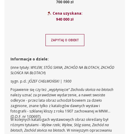
700 000 zł
Cena uzyskana:
940 000 zł
ZAPYTAJ O OBIEKT
Informacje o dziele:
(inne tytuły:
WYLEW, STÓG SIANA, ZACHÓD NA BŁOTACH, ZACHÓD
SŁOŃCA NA BŁOTACH
)
sygn. p.d.:
JÓZEF CHEŁMOŃSKI | 1900
Pojawienie się czy też „wypłynięcie“
Zachodu słońca na błotach
należy uznać za prawdziwe wydarzenie, a nawet swoiste
odkrycie - przez lata obraz uchodził bowiem za dzieło
zaginione, znane tylko z katalogów dawnych wystaw i
fotografii - szklanej kliszy z roku 1907 zachowanej w MNW
(D.D.F. nr 100697).
W kolejnych katalogach wystawowych obraz określany był
różnymi tytułami -
Wylew rzeki, Wylew, Stóg siana, Zachód na
błotach, Zachód słońca na błotach.
W niniejszym opracowaniu