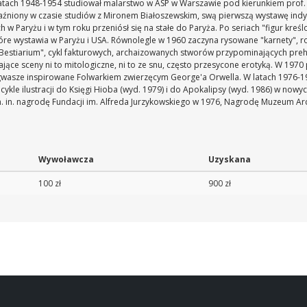
 latach 1948-1954 studiował malarstwo w ASP w Warszawie pod kierunkiem prof.
jaźniony w czasie studiów z Mironem Białoszewskim, swą pierwszą wystawę indy
ch w Paryżu i w tym roku przeniósł się na stałe do Paryża. Po seriach "figur kreś
które wystawia w Paryżu i USA. Równolegle w 1960 zaczyna rysowane "karnety", 
"Bestiarium", cykl fakturowych, archaizowanych stworów przypominających pr
jące sceny ni to mitologiczne, ni to ze snu, często przesycone erotyką. W 1970
wasze inspirowane Folwarkiem zwierzęcym George'a Orwella. W latach 1976-198
: cykle ilustracji do Księgi Hioba (wyd. 1979) i do Apokalipsy (wyd. 1986) w n
m. in. nagrodę Fundacji im. Alfreda Jurzykowskiego w 1976, Nagrodę Muzeum Ar
Wywoławcza
Uzyskana
100 zł
900 zł