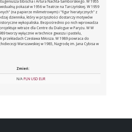
 Eugeniusza Eibischa i Artura Nachta-Samborskiego. W 1955
widualną pokazał w 1956 w Teatrze na Tarczyńskiej. W 1959
lonych" (na papierze milimetrowym) i "figur hieratycznych" z
rodzaj dziennika, który w przyszłości dostarczy motywów
ehistoryczne wykopaliska. Bezpośrednio po nich wprowadza
 projektuje witraże dla Centre du Dialogue w Paryżu. W W
9 tworzy wyłącznie w technice gwaszu i pastelu,
owych przekładach Czesława Miłosza. W 1989 powraca do
chidiecezji Warszawskiej w 1985, Nagrodę im. Jana Cybisa w
Zmień:
N/A
PLN
USD
EUR