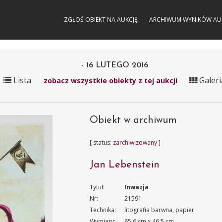
ZGŁOŚ OBIEKT NA AUKCJĘ
ARCHIWUM WYNIKÓW AU
- 16 LUTEGO 2016
Lista
Galeri
zobacz wszystkie obiekty z tej aukcji
Obiekt w archiwum
[ status:
zarchiwizowany
]
Jan Lebenstein
Tytuł:
Inwazja
Nr:
21591
Technika:
litografia barwna, papier
Wymiary:
65.6 cm x 46.5 cm