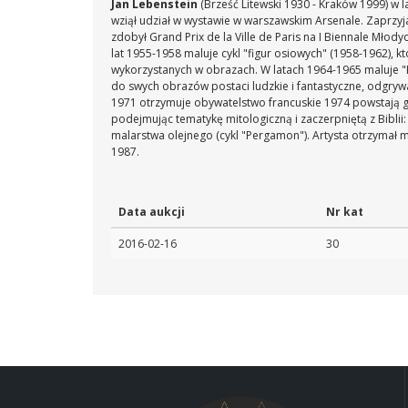
Jan Lebenstein
(Brześć Litewski 1930 - Kraków 1999) w
wziął udział w wystawie w warszawskim Arsenale. Zaprzy
zdobył Grand Prix de la Ville de Paris na I Biennale Młody
lat 1955-1958 maluje cykl "figur osiowych" (1958-1962), 
wykorzystanych w obrazach. W latach 1964-1965 maluje 
do swych obrazów postaci ludzkie i fantastyczne, odgrywa
1971 otrzymuje obywatelstwo francuskie 1974 powstają g
podejmując tematykę mitologiczną i zaczerpniętą z Biblii
malarstwa olejnego (cykl "Pergamon"). Artysta otrzymał 
1987.
Data aukcji
Nr kat
2016-02-16
30