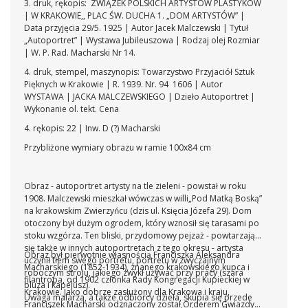
3. druk, rękopis: ZWIĄZEK POLSKICH ARTYSTÓW PLASTYKÓW
| W KRAKOWIE,, PLAC ŚW. DUCHA 1. „DOM ARTYSTÓW” |
Data przyjęcia 29/5. 1925 | Autor Jacek Malczewski | Tytuł
„Autoportret” | Wystawa Jubileuszowa | Rodzaj olej Rozmiar
| W. P. Rad. Macharski Nr 14.
4. druk, stempel, maszynopis: Towarzystwo Przyjaciół Sztuk
Pięknych w Krakowie | R. 1939. Nr. 94 1606 | Autor
WYSTAWA | JACKA MALCZEWSKIEGO | Dzieło Autoportret |
Wykonanie ol. tekt. Cena
4. rękopis: 22 | Inw. D (?) Macharski
Przybliżone wymiary obrazu w ramie 100x84 cm
Obraz - autoportret artysty na tle zieleni - powstał w roku
1908. Malczewski mieszkał wówczas w willi„Pod Matką Boską”
na krakowskim Zwierzyńcu (dzis ul. Księcia Józefa 29). Dom
otoczony był dużym ogrodem, który wznosił się tarasami po
stoku wzgórza. Ten bliski, przydomowy pejzaż - powtarzający
się także w innych autoportretach z tego okresu - artysta
Obraz był pierwotnie własnością Franciszka Aleksandra
uczynił tłem swego portretu, portretu w zwyczajnym
Macharskiego (1852-1934), znanego krakowskiego kupca i
roboczym stroju, jakiego zwykł używać przy pracy (szara
filantropa, od 1902 członka Rady Kongregacji Kupieckiej w
bluza i kapelusz).
Krakowie. Jako dobrze zasłużony dla Krakowa i kraju,
Uwaga malarza, a także odbiorcy dzieła, skupia się przede
Franciszek Macharski odznaczony został Orderem Gwiazdy