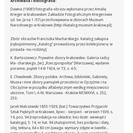
Archiwalia i bibliografia:
Dawna (1908?) fotografia obrazu wykonana przez Amalię
Krieger w krakowskim Zakładzie Fotograficznym Kriegerowie
(ul. św. Ja na 1 /37) przechowywana w zbiorach Muzeum
Narodowego w Krakowie [http://katalog.muzeum.krakow.pl];
Zbiór obrazów Franciszka Macharskiego. Katalog zakupna
[rękopiśmienny „Katalog” prowadzony przez kolekcjonera; w
posiada- niu rodziny];
K. Bartoszewicz: Prywatne zbiory krakowskie. Galeria radcy
Ma- charskiego, [w:] „Rzeczpospolita” [Warszawa], wydanie
poranne, piątek 14 III 1924, nr 73, s. 4-5;
E. Chwalewik: Zbiory polskie. Archiwa, biblioteki, Gabinety,
Muzea i inne zbiory pamiątek przeszłości w Ojczyźnie i na
Obczyźnie w poządku alfabetycznym według miejscowości
ułożone, Tom I, A-M, Warszawa - Kraków MCMXXVI, s. 252,
253;
Jacek Malczewski 1855-1929, [kat.] Towarzystwo Przyjaciół
Sztuk Pięknych w Krakowie, lipiec - sierpień - wrzesień 1939, s.
14, poz. 94 [reprodukcja na okładce; bez ilustr. wewnątrz
katalogu], 5. 14, nr kat. 94 (Autoportret, bez podpisu i daty,
olej, tektura, 64 x 80 cm [uwaga: wymiary zdjęte w świetle