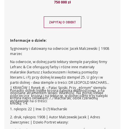
750 000 zł
ZAPYTAJ O OBIEKT
Informacje o dziele:
Sygnowany i datowany na odwrocie: Jacek Malczewski | 1908
marzec
Na odwrocie, w dolnej partii tektury stemple paryskiej firmy
Lefranc & Cie oferującej farby i różne inne materiały
malarskie (kartusz z kaduceuszem i kotwicą pomiędzy
literami L i F); przy dolnej krawędzi stempel 25. U góry i w
partii dolnej - dwa stemple o treści: DR LEOPOLD MACHARSKI
| KRAKÓW | Rynek gł. – Pałac Spiski. Przy „górnym” stemplu
Ponadto dolnej listwie krosna nalepka własnościowa, a na
dopisane atramentem słowo: Własność. Na górnej listwie
poprzeczce krosna i na tekturze, w dolnej partii trzy nalepki
krosna napis ołówkiem: /../ Macharski; obok czerwoną
wystawowe na o treści:
kredką: 14.
1. rękopis: 22 | Inw. D (?) Macharski
2. druk, rękopis: 1908 | Autor Malczewski Jacek | Adres
Zwierzyniec | Dzieło Portret własny: