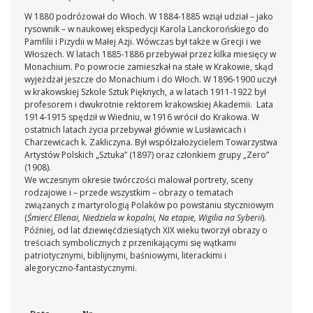
W 1880 podróżował do Włoch. W 1884-1885 wziął udział – jako
rysownik – w naukowej ekspedycji Karola Lanckorońskiego do
Pamfilii i Pizydii w Małej Azji. Wówczas był także w Grecji i we
Włoszech. W latach 1885-1886 przebywał przez kilka miesięcy w
Monachium. Po powrocie zamieszkał na stałe w Krakowie, skąd
wyjeżdżał jeszcze do Monachium i do Włoch. W 1896-1900 uczył
w krakowskiej Szkole Sztuk Pięknych, a w latach 1911-1922 był
profesorem i dwukrotnie rektorem krakowskiej Akademii. Lata
1914-1915 spędził w Wiedniu, w 1916 wrócił do Krakowa. W
ostatnich latach życia przebywał głównie w Lusławicach i
Charzewicach k. Zakliczyna. Był współzałożycielem Towarzystwa
Artystów Polskich „Sztuka” (1897) oraz członkiem grupy „Zero”
(1908).
We wczesnym okresie twórczości malował portrety, sceny
rodzajowe i – przede wszystkim – obrazy o tematach
związanych z martyrologią Polaków po powstaniu styczniowym
(
Śmierć Ellenai, Niedziela w kopalni, Na etapie, Wigilia na Syberii
).
Później, od lat dziewięćdziesiątych XIX wieku tworzył obrazy o
treściach symbolicznych z przenikającymi się wątkami
patriotycznymi, biblijnymi, baśniowymi, literackimi i
alegoryczno-fantastycznymi.