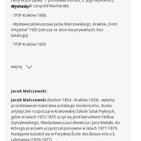
ramy w porządku: 1. podstawa obrazu, 2. jego wysokość];
własność dr Leopold Macharski).
Wystawy:
- TPSP Kraków 1908;
- Wystawa Jubileuszowa Jacka Malczewskiego, Kraków „Dom
Artystów” 1925 [obrazy ze zbiorów prywatnych; bez
katalogu];
- TPSP Kraków 1939
więcej
Jacek Malczewski:
Jacek Malczewski
(Radom 1854 - Kraków 1929) - wybitny
przedstawiciel malarstwa polskiego modernizmu, studia
artystyczne rozpoczął w krakowskiej Szkole Sztuk Pięknych,
gdzie w latach 1872-1875 uczył się pod kierunkiem Feliksa
Szynalewskiego, Władysława Łuszczkiewicza i Jana Matejki, do
którego pracowni uczęszczał ponownie w latach 1877-1879.
Następnie kształcił się w Paryskiej École des Beaux Arts u E.
Lehmanna (1876-1877).