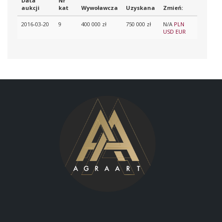
Data
Nr
aukcji
kat
Wywoławcza
Uzyskana
Zmień:
2016-03-20
9
400 000 zł
750 000 zł
N/A
PLN
USD
EUR