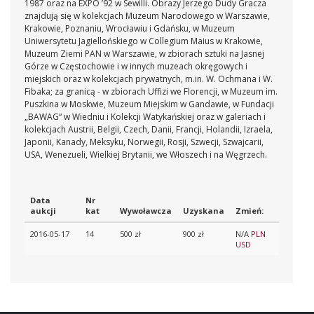
1987 oraz na EXPO ’92 w Sewilli.
Obrazy Jerzego Dudy Gracza
znajdują się w kolekcjach Muzeum Narodowego w Warszawie,
Krakowie, Poznaniu, Wrocławiu i Gdańsku, w Muzeum
Uniwersytetu Jagiellońskiego w Collegium Maius w Krakowie,
Muzeum Ziemi PAN w Warszawie, w zbiorach sztuki na Jasnej
Górze w Częstochowie i w innych muzeach okręgowych i
miejskich oraz w kolekcjach prywatnych, m.in. W. Ochmana i W.
Fibaka; za granicą - w zbiorach Uffizi we Florencji, w Muzeum im.
Puszkina w Moskwie, Muzeum Miejskim w Gandawie, w Fundacji
„BAWAG“ w Wiedniu i Kolekcji Watykańskiej oraz w galeriach i
kolekcjach Austrii, Belgii, Czech, Danii, Francji, Holandii, Izraela,
Japonii, Kanady, Meksyku, Norwegii, Rosji, Szwecji, Szwajcarii,
USA, Wenezueli, Wielkiej Brytanii, we Włoszech i na Węgrzech.
Data
Nr
aukcji
kat
Wywoławcza
Uzyskana
Zmień:
2016-05-17
14
500 zł
900 zł
N/A
PLN
USD