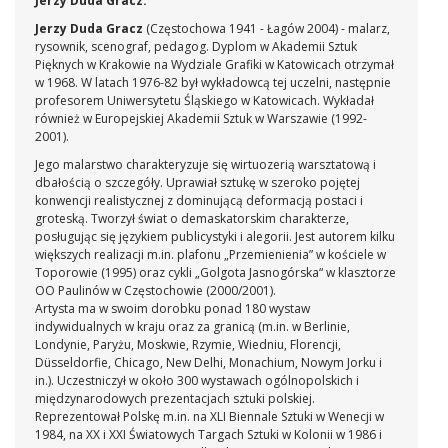
Jerzy Duda Gracz:
Jerzy Duda Gracz
(Częstochowa 1941 - Łagów 2004) - malarz,
rysownik, scenograf, pedagog. Dyplom w Akademii Sztuk
Pięknych w Krakowie na Wydziale Grafiki w Katowicach otrzymał
w 1968. W latach 1976-82 był wykładowcą tej uczelni, następnie
profesorem Uniwersytetu Śląskiego w Katowicach. Wykładał
również w Europejskiej Akademii Sztuk w Warszawie (1992-
2001).
Jego malarstwo charakteryzuje się wirtuozerią warsztatową i
dbałością o szczegóły. Uprawiał sztukę w szeroko pojętej
konwencji realistycznej z dominującą deformacją postaci i
groteską. Tworzył świat o demaskatorskim charakterze,
posługując się językiem publicystyki i alegorii. Jest autorem kilku
większych realizacji m.in. plafonu „Przemienienia” w kościele w
Toporowie (1995) oraz cykli „Golgota Jasnogórska“ w klasztorze
OO Paulinów w Częstochowie (2000/2001).
Artysta ma w swoim dorobku ponad 180 wystaw
indywidualnych w kraju oraz za granicą (m.in. w Berlinie,
Londynie, Paryżu, Moskwie, Rzymie, Wiedniu, Florencji,
Düsseldorfie, Chicago, New Delhi, Monachium, Nowym Jorku i
in.). Uczestniczył w około 300 wystawach ogólnopolskich i
międzynarodowych prezentacjach sztuki polskiej.
Reprezentował Polskę m.in. na XLI Biennale Sztuki w Wenecji w
1984, na XX i XXI Światowych Targach Sztuki w Kolonii w 1986 i