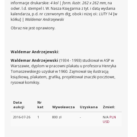
informacje drukarskie:
4 kol | form. ilustr. 262 x 262 mm
, na
odwr. l.d. stempel I. W. Nasza Księgarnia z tyt. i datą wydania
kalendarza, p.d. nr czerwonym dłg, obok i niżej oł.:
LUTY 14
[w
kółku] |
Waldemar Andrzejewski
Obraz nie jest oprawiony.
Waldemar Andrzejewski:
Waldemar Andrzejewski
(1934 - 1993) studiował w ASP w
Warszawie, dyplom w pracowni plakatu u profesora Henryka
Tomaszewskiego uzyskał w 1960. Zajmował się ilustracją
książkową, plakatem, grafiką, projektował znaczki pocztowe,
rysował komiksy.
Data
Nr
aukcji
kat
Wywoławcza
Uzyskana
Zmień:
2016-07-26
1
800 zł
-
N/A
PLN
USD