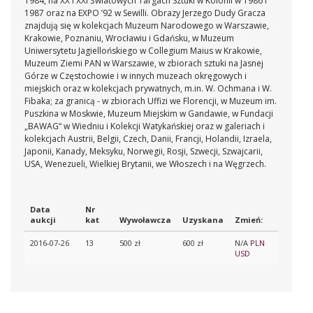
1984, na XX i XXI Światowych Targach Sztuki w Kolonii w 1986 i
1987 oraz na EXPO ’92 w Sewilli.
Obrazy Jerzego Dudy Gracza
znajdują się w kolekcjach Muzeum Narodowego w Warszawie,
Krakowie, Poznaniu, Wrocławiu i Gdańsku, w Muzeum
Uniwersytetu Jagiellońskiego w Collegium Maius w Krakowie,
Muzeum Ziemi PAN w Warszawie, w zbiorach sztuki na Jasnej
Górze w Częstochowie i w innych muzeach okręgowych i
miejskich oraz w kolekcjach prywatnych, m.in. W. Ochmana i W.
Fibaka; za granicą - w zbiorach Uffizi we Florencji, w Muzeum im.
Puszkina w Moskwie, Muzeum Miejskim w Gandawie, w Fundacji
„BAWAG“ w Wiedniu i Kolekcji Watykańskiej oraz w galeriach i
kolekcjach Austrii, Belgii, Czech, Danii, Francji, Holandii, Izraela,
Japonii, Kanady, Meksyku, Norwegii, Rosji, Szwecji, Szwajcarii,
USA, Wenezueli, Wielkiej Brytanii, we Włoszech i na Węgrzech.
Data
Nr
aukcji
kat
Wywoławcza
Uzyskana
Zmień:
2016-07-26
13
500 zł
600 zł
N/A
PLN
USD