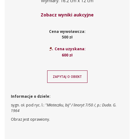
Wymiary: 16.2 cm x 12 cm
Zobacz wyniki aukcyjne
Cena wywoławcza:
500 zł
Cena uzyskana:
600 zł
ZAPYTAJ O OBIEKT
Informacje o dziele:
sygn. oł. pod ryc. l.:
"Młoteczku, bij” / linoryt 7/50 /, p.: Duda. G.
1964
Obraz jest oprawiony.