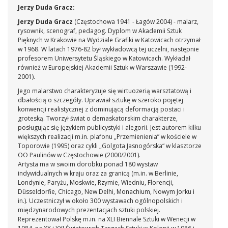
Jerzy Duda Gracz:
Jerzy Duda Gracz
(Częstochowa 1941 - Łagów 2004) - malarz,
rysownik, scenograf, pedagog. Dyplom w Akademii Sztuk
Pięknych w Krakowie na Wydziale Grafiki w Katowicach otrzymał
w 1968. W latach 1976-82 był wykładowcą tej uczelni, następnie
profesorem Uniwersytetu Śląskiego w Katowicach. Wykładał
również w Europejskiej Akademii Sztuk w Warszawie (1992-
2001).
Jego malarstwo charakteryzuje się wirtuozerią warsztatową i
dbałością o szczegóły. Uprawiał sztukę w szeroko pojętej
konwencji realistycznej z dominującą deformacją postaci i
groteską. Tworzył świat o demaskatorskim charakterze,
posługując się językiem publicystyki i alegorii. Jest autorem kilku
większych realizacji m.in. plafonu „Przemienienia” w kościele w
Toporowie (1995) oraz cykli „Golgota Jasnogórska“ w klasztorze
OO Paulinów w Częstochowie (2000/2001).
Artysta ma w swoim dorobku ponad 180 wystaw
indywidualnych w kraju oraz za granicą (m.in. w Berlinie,
Londynie, Paryżu, Moskwie, Rzymie, Wiedniu, Florencji,
Düsseldorfie, Chicago, New Delhi, Monachium, Nowym Jorku i
in.). Uczestniczył w około 300 wystawach ogólnopolskich i
międzynarodowych prezentacjach sztuki polskiej.
Reprezentował Polskę m.in. na XLI Biennale Sztuki w Wenecji w