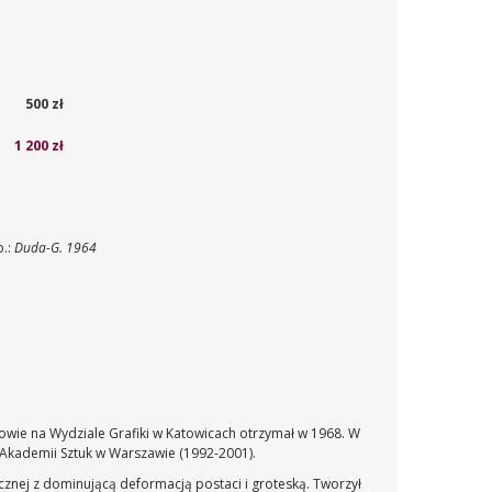
500 zł
1 200 zł
p.:
Duda-G. 1964
owie na Wydziale Grafiki w Katowicach otrzymał w 1968. W
j Akademii Sztuk w Warszawie (1992-2001).
ycznej z dominującą deformacją postaci i groteską. Tworzył