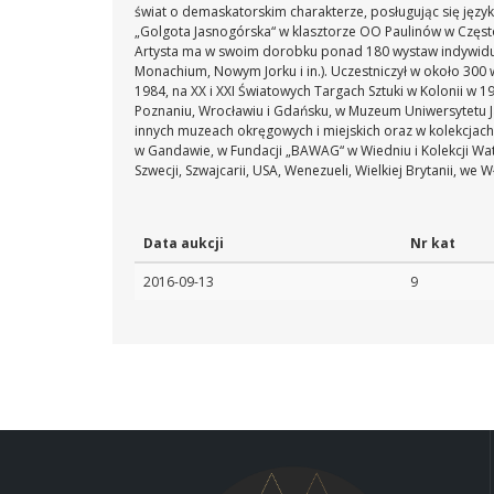
świat o demaskatorskim charakterze, posługując się językie
„Golgota Jasnogórska“ w klasztorze OO Paulinów w Częst
Artysta ma w swoim dorobku ponad 180 wystaw indywidualny
Monachium, Nowym Jorku i in.). Uczestniczył w około 300 
1984, na XX i XXI Światowych Targach Sztuki w Kolonii w 19
Poznaniu, Wrocławiu i Gdańsku, w Muzeum Uniwersytetu J
innych muzeach okręgowych i miejskich oraz w kolekcjach 
w Gandawie, w Fundacji „BAWAG“ w Wiedniu i Kolekcji Watykań
Szwecji, Szwajcarii, USA, Wenezueli, Wielkiej Brytanii, we 
Data aukcji
Nr kat
2016-09-13
9