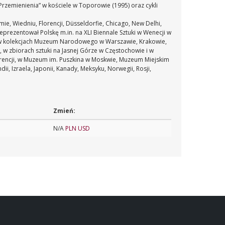
 „Przemienienia” w kościele w Toporowie (1995) oraz cykli
e, Wiedniu, Florencji, Düsseldorfie, Chicago, New Delhi,
prezentował Polskę m.in. na XLI Biennale Sztuki w Wenecji w
 w kolekcjach Muzeum Narodowego w Warszawie, Krakowie,
w zbiorach sztuki na Jasnej Górze w Częstochowie i w
lorencji, w Muzeum im. Puszkina w Moskwie, Muzeum Miejskim
ii, Izraela, Japonii, Kanady, Meksyku, Norwegii, Rosji,
Zmień:
N/A
PLN
USD