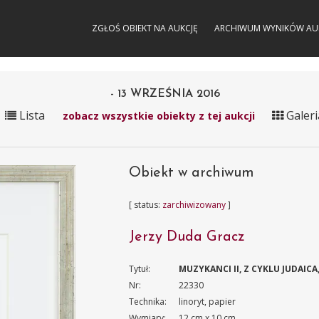
ZGŁOŚ OBIEKT NA AUKCJĘ
ARCHIWUM WYNIKÓW AU
- 13 WRZEŚNIA 2016
Lista
Galeri
zobacz wszystkie obiekty z tej aukcji
Obiekt w archiwum
[ status:
zarchiwizowany
]
Jerzy Duda Gracz
Tytuł:
MUZYKANCI II, Z CYKLU JUDAICA,
Nr:
22330
Technika:
linoryt, papier
Wymiary:
12 cm x 10 cm