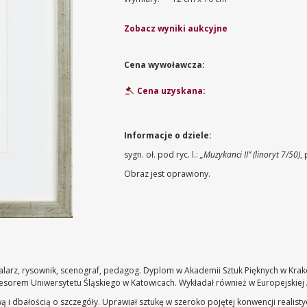
Zobacz wyniki aukcyjne
Cena wywoławcza:
Cena uzyskana:
Informacje o dziele:
sygn. oł. pod ryc. l.:
„Muzykanci II” (linoryt 7/50)
, 
Obraz jest oprawiony.
larz, rysownik, scenograf, pedagog. Dyplom w Akademii Sztuk Pięknych w Krak
ofesorem Uniwersytetu Śląskiego w Katowicach. Wykładał również w Europejskie
ą i dbałością o szczegóły. Uprawiał sztukę w szeroko pojętej konwencji realist