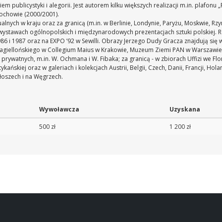
m publicystyki i alegorii. Jest autorem kilku większych realizacji m.in. plafonu
ochowie (2000/2001).
ch w kraju oraz za granicą (m.in. w Berlinie, Londynie, Paryżu, Moskwie, Rzymi
wystawach ogólnopolskich i międzynarodowych prezentacjach sztuki polskiej. Re
86 i 1987 oraz na EXPO ’92 w Sewilli.
Obrazy Jerzego Dudy Gracza znajdują się
agiellońskiego w Collegium Maius w Krakowie, Muzeum Ziemi PAN w Warszawie, 
prywatnych, m.in. W. Ochmana i W. Fibaka; za granicą - w zbiorach Uffizi we F
skiej oraz w galeriach i kolekcjach Austrii, Belgii, Czech, Danii, Francji, Holand
Włoszech i na Węgrzech.
Wywoławcza
Uzyskana
500 zł
1 200 zł