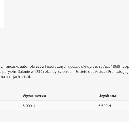
z francuski, autor obrazów historycznych (
Joanna d’Arc przed sądem
; 1868) i po
a paryskim Salonie w 1859 roku, był członkiem Société des Artistes Francais. Jeg
na aukcjach sztuki.
Wywoławcza
Uzyskana
5 000 zł
5 500 zł