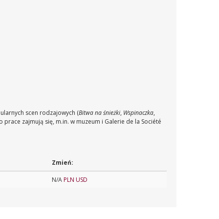
pularnych scen rodzajowych (
Bitwa na śnieżki
,
Wspinaczka
,
o prace zajmują się, m.in. w muzeum i Galerie de la Société
Zmień:
N/A
PLN
USD