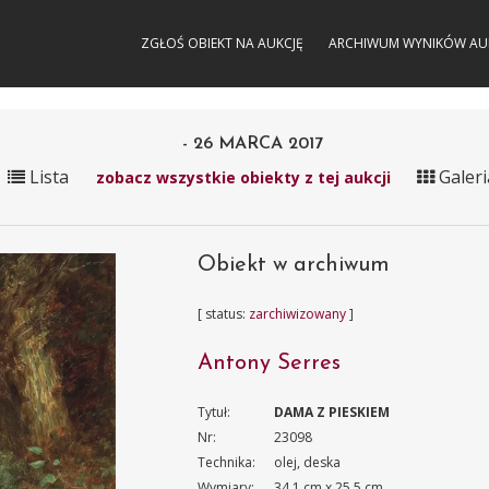
ZGŁOŚ OBIEKT NA AUKCJĘ
ARCHIWUM WYNIKÓW AU
- 26 MARCA 2017
Lista
Galeri
zobacz wszystkie obiekty z tej aukcji
Obiekt w archiwum
[ status:
zarchiwizowany
]
Antony Serres
Tytuł:
DAMA Z PIESKIEM
Nr:
23098
Technika:
olej, deska
Wymiary:
34.1 cm x 25.5 cm