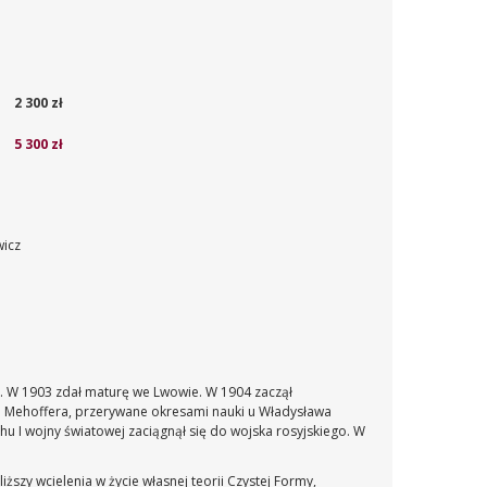
2 300 zł
5 300 zł
wicz
a. W 1903 zdał maturę we Lwowie. W 1904 zaczął
a Mehoffera, przerywane okresami nauki u Władysława
u I wojny światowej zaciągnął się do wojska rosyjskiego. W
ższy wcielenia w życie własnej teorii Czystej Formy,