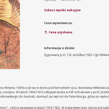
Zobacz wyniki aukcyjne
Cena wywoławcza:
Cena uzyskana:
Informacje o dziele:
Sygnowany p.d.: T.B. (w kółku) 1925 / Ign Witkie
 na Wołyniu 1939) uczył się w domu pod kierunkiem ojca, Stanisława Witkiewicz
, Londynu. W latach 1904-1910 odbywał studia w ASP w Krakowie u prof. Józef
alinowskiego do Australii, stamtąd zaś wprost do Petersburga, gdzie po wybuch
ści", z którą wystawiał w latach 1918-1922. W malarstwie tego okresu był najbli