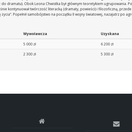
ż do dramatu). Obok Leona Chwistka był głównym teoretykiem ugrupowania. Po 
śnie kontynuował twórczość literacką (dramaty, powieści) i filozoficzną, przed
życia’’. Popełnił samobójstwo na początku II wojny światowej, nazajutrz po agre
Wywoławcza
Uzyskana
5 000 zł
6 200 zł
2 300 zł
5 300 zł