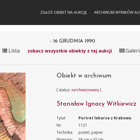
ZGŁOŚ OBIEKT NA AUKCJĘ
ARCHIWUM WYNIKÓW AU
- 16 GRUDNIA 1990
Lista
Galeri
zobacz wszystkie obiekty z tej aukcji
Obiekt w archiwum
[ status:
zarchiwizowany
]
Stanisław Ignacy Witkiewicz
Tytuł:
Portret lekarza z Krakowa
Nr:
1121
Technika:
pastel, papier
Wymiary:
58 cm x 47 cm