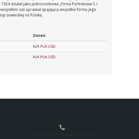
1924 działał jako jednoosobowa „Firma Portretowa S. I.
e wszystkim zaś uprawiał spajającą wszystkie formy jego
sji sowieckiej na Polskę.
Zmień:
N/A
PLN
USD
N/A
PLN
USD