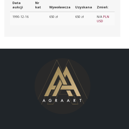
Data
Nr
aukcji
kat
Wywoławcza
Uzyskana
Zmień:
1990-12-16
650 zł
650 zł
N/A
PLN
USD