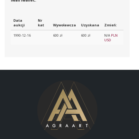
Iwan Iwanec:
Data
Nr
aukcji
kat
Wywoławcza
Uzyskana
Zmień:
1990-12-16
600 zł
600 zł
N/A
PLN
USD