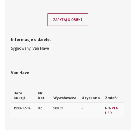
ZAPYTAJ O OBIEKT
Informacje o dziele:
Sygnowany: Van Have
Van Have:
Data
Nr
aukcji
kat
Wywoławcza
Uzyskana
Zmień:
1990-12-16
82
900 zł
-
N/A
PLN
USD