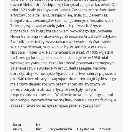
poznał Aleksandra Archipenkę i korzystał z jego wskazówek. Od
roku 1923 stale przebywał w Paryżu. Związany ze środowiskiem
artystów École de Paris, przyjaźnił się, m.in. z E. Zakiem i M.
Chagallem. Uczestniczył w Salonach Jesiennych, Niezależnych i
Tuileries, wystawiał w wielu galeriach paryskich. Często
przyjeżdżał do kraju; był członkiem lwowskiego ugrupowania
Nowa Generacja i krakowskiego Zrzeszenia Artystów Plastyków
Zwornik, uczestniczył w wystawach we Lwowie i w Warszawie.
Wiele podróżował, m.in. w 1928 był w Berlinie, a w 1935 w
Hiszpanii (razem z A. Nachtem-Samborskim). W 1935 wyjechał
do Nowego Jorku, gdzie osiadł na stałe i gdzie w 1936 miał
wystawę indywidualną. Przez lata współpracował z tamtejszymi
galeriami sztuki i wykładał w Art Students League. Malował
portrety, akty, kompozycje figuralne, martwe natury i pejzaże, a
po 1940 także obrazy nawiązujące do martyrologii Żydów. Jego
malarstwo ulegało różnym przemianom stylistycznym. W
okresie paryskim obrazy artysty bliskie były nurtom
ekspresjonizmu i fowizmu. W okresie powojennym ograniczał
kolorystykę, wprowadzał mocną linię konturu, bogatą fakturę, a
z czasem także coraz wyraźniejszą geometryzację form.
Data
Nr
aukcji
kat
Wywoławcza
Uzyskana
Zmień: