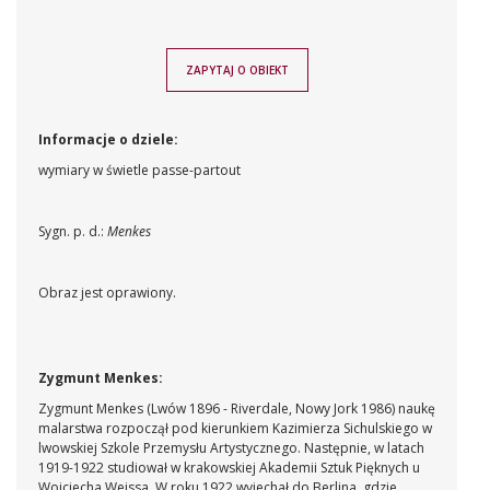
ZAPYTAJ O OBIEKT
Informacje o dziele:
wymiary w świetle passe-partout
Sygn. p. d.:
Menkes
Obraz jest oprawiony.
Zygmunt Menkes:
Zygmunt Menkes
(Lwów 1896 - Riverdale, Nowy Jork 1986)
naukę
malarstwa rozpoczął pod kierunkiem Kazimierza Sichulskiego w
lwowskiej Szkole Przemysłu Artystycznego. Następnie, w latach
1919-1922 studiował w krakowskiej Akademii Sztuk Pięknych u
Wojciecha Weissa. W roku 1922 wyjechał do Berlina, gdzie