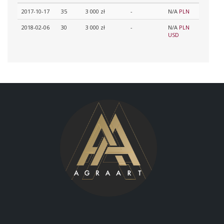
2017-10-17
35
3 000 zł
-
N/A
PLN
2018-02-06
30
3 000 zł
-
N/A
PLN
USD