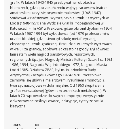
grafik. W latach 1940-1945 przebywał na robotach w
Niemczech, gdzie po zakończeniu wojny pracował w teatrze
amatorskim i uczył się prywatnie malarstwa (1945-1947).
Studiował w Państwowej Wyższej Szkole Sztuk Plastycznych w
Łodzi (1948-1951) i na Wydziale Grafiki Propagandowej w
Katowicach - filii ASP w Krakowie, gdzie obronił dyplom w 1954.
W latach 1967-1994 był wykładowcą (od 1979 profesorem) w
uczelni łódzkiej, gdzie stworzył szkołę metaforycznej,
ekspresyjnej sztuki graficznej. Brał udział w licznych wystawach
w kraju i za granicą, zdobywając często nagrody. Był również
laureatem wielu nagród państwowych, resortowych,
regionalnych itp., jak: Nagrody Ministra Kultury i Sztuki I st. 1981,
1986, 1994, Nagroda Woj. Łódzkiego 1972, Nagroda Miasta
Łodzi 1985. Działał w ZPAP, był m. in. członkiem Rady
Artystycznej Zarządu Głównego 1974-1976. Początkowo
zajmował się głównie malarstwem, rysunkiem i monotypią,
tworząc nastrojowe widoki miejskie. Od 1960 skupił się na
grafice warsztatowej (głównie w technikach metalowych). W
latach 70. wprowadzał do swych kompozycji werystycznie
odwzorowane rośliny i owoce, inskrypcje, cytaty ze sztuki
klasycznej.
Data
Nr