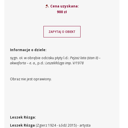
Cena uzyskana:
900 zł
ZAPYTAJ O OBIEKT
Informacje o dziele:
sygn. oł. w obrębie odcisku płyty l.d.:
Pejzaż lata (stan II) –
akwaforta – e. a.,
p.d.:
LeszekRózga imp. V/1978
Obraz nie jest oprawiony.
Leszek Rózga:
Leszek Rózga
(Zgierz 1924 - Łódź 2015) - artysta