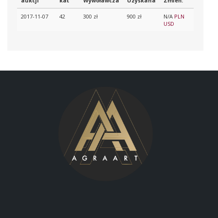
aukcji
kat
Wywoławcza
Uzyskana
Zmień:
2017-11-07
42
300 zł
900 zł
N/A
PLN
USD