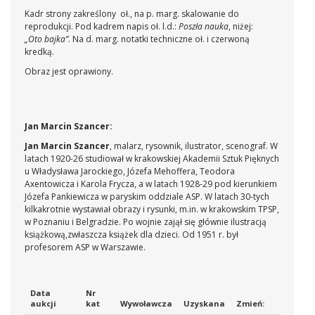
Kadr strony zakreślony oł., na p. marg. skalowanie do
reprodukcji. Pod kadrem napis oł. l.d.:
Poszła nauka
, niżej:
„Oto bajka”
. Na d. marg. notatki techniczne oł. i czerwoną
kredką.
Obraz jest oprawiony.
Jan Marcin Szancer:
Jan Marcin Szancer
, malarz, rysownik, ilustrator, scenograf. W
latach 1920-26 studiował w krakowskiej Akademii Sztuk Pięknych
u Władysława Jarockiego, Józefa Mehoffera, Teodora
Axentowicza i Karola Frycza, a w latach 1928-29 pod kierunkiem
Józefa Pankiewicza w paryskim oddziale ASP. W latach 30-tych
kilkakrotnie wystawiał obrazy i rysunki, m.in. w krakowskim TPSP,
w Poznaniu i Belgradzie. Po wojnie zajął się głównie ilustracją
książkową,zwłaszcza książek dla dzieci. Od 1951 r. był
profesorem ASP w Warszawie.
Data
Nr
aukcji
kat
Wywoławcza
Uzyskana
Zmień: