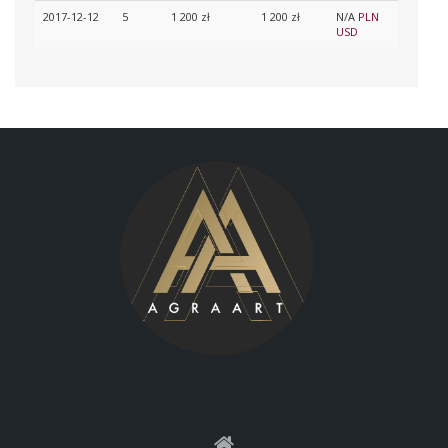
2017-12-12
5
1 200 zł
1 200 zł
N/A
PLN
USD