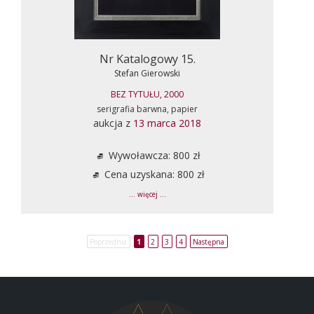
Nr Katalogowy 15.
Stefan Gierowski
BEZ TYTUŁU, 2000
serigrafia barwna, papier
aukcja z
13 marca 2018
Wywoławcza: 800 zł
Cena uzyskana: 800 zł
... więcej ...
Poprzednia
1
2
3
4
Następna