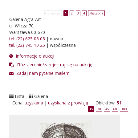
Poprzednia
1
2
3
4
Następna
Galeria Agra-Art
ul. Wilcza 70
Warszawa 00-670
tel. (22) 625 08 08
| dawna
tel. (22) 745 10 25
| współczesna
Informacje o aukcji
Złóż zlecenie/zarejestruj się na aukcję
Zadaj nam pytanie mailem
Lista
Galeria
Cena:
uzyskana
|
uzyskana z prowizją
Obiektów:
51
15
30
45
60
100