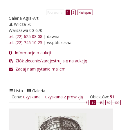
Poprzednia
1
2
Następna
Galeria Agra-Art
ul. Wilcza 70
Warszawa 00-670
tel. (22) 625 08 08
| dawna
tel. (22) 745 10 25
| współczesna
Informacje o aukcji
Złóż zlecenie/zarejestruj się na aukcję
Zadaj nam pytanie mailem
Lista
Galeria
Cena:
uzyskana
|
uzyskana z prowizją
Obiektów:
51
15
30
45
60
100