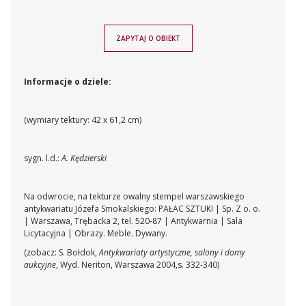
ZAPYTAJ O OBIEKT
Informacje o dziele:
(wymiary tektury: 42 x 61,2 cm)
sygn. l.d.:
A. Kędzierski
Na odwrocie, na tekturze owalny stempel warszawskiego
antykwariatu Józefa Smokalskiego: PAŁAC SZTUKI | Sp. Z o. o.
| Warszawa, Trębacka 2, tel. 520-87 | Antykwarnia | Sala
Licytacyjna | Obrazy. Meble. Dywany.
(zobacz: S. Bołdok,
Antykwariaty artystyczne, salony i domy
aukcyjne
, Wyd. Neriton, Warszawa 2004,s. 332-340)