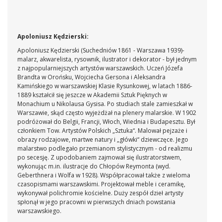
Apoloniusz Kędzierski:
Apoloniusz Kędzierski
(Suchedniów 1861 - Warszawa 1939)
-
malarz, akwarelista, rysownik, ilustrator i dekorator - był jednym
z najpopularniejszych artystów warszawskich. Uczeń Józefa
Brandta w Orońsku, Wojciecha Gersona i Aleksandra
Kamińskiego w warszawskiej Klasie Rysunkowej, w latach 1886-
1889 kształcił się jeszcze w Akademii Sztuk Pięknych w
Monachium u Nikolausa Gysisa. Po studiach stale zamieszkał w
Warszawie, skąd często wyjeżdżał na plenery malarskie. W 1902
podróżował do Belgii, Francji, Włoch, Wiednia i Budapesztu. Był
członkiem Tow. Artystów Polskich „Sztuka“. Malował pejzaże i
obrazy rodzajowe, martwe natury i „główki“ dziewczęce. Jego
malarstwo podlegało przemianom stylistycznym - od realizmu
po secesję. Z upodobaniem zajmował się ilustratorstwem,
wykonując m.in. ilustracje do Chłopów Reymonta (wyd.
Geberthnera i Wolfa w 1928). Współpracował także z wieloma
czasopismami warszawskimi. Projektował meble i ceramikę,
wykonywał polichromie kościelne. Duży zespół dzieł artysty
spłonął w jego pracowni w pierwszych dniach powstania
warszawskiego.