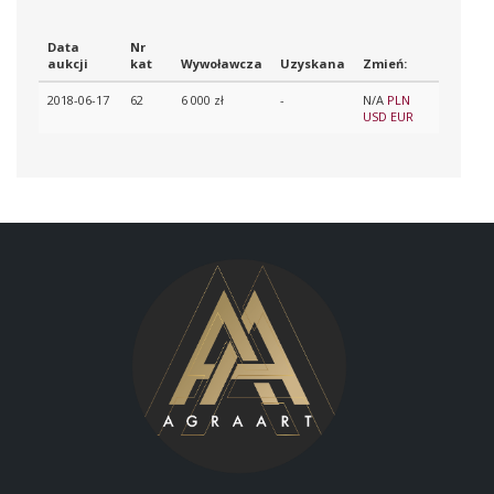
Data
Nr
aukcji
kat
Wywoławcza
Uzyskana
Zmień:
2018-06-17
62
6 000 zł
-
N/A
PLN
USD
EUR