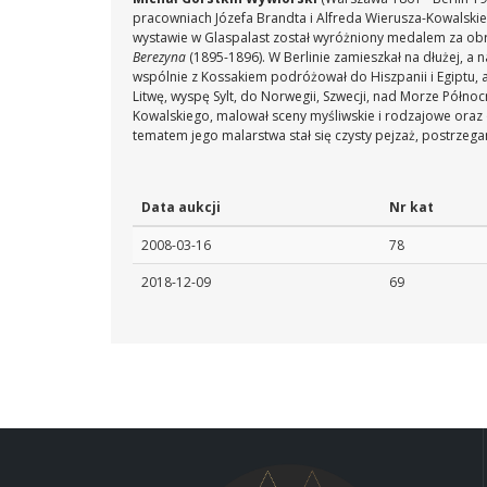
pracowniach Józefa Brandta i Alfreda Wierusza-Kowalsk
wystawie w Glaspalast został wyróżniony medalem za ob
Berezyna
(1895-1896). W Berlinie zamieszkał na dłużej, 
wspólnie z Kossakiem podróżował do Hiszpanii i Egiptu
Litwę, wyspę Sylt, do Norwegii, Szwecji, nad Morze Półno
Kowalskiego, malował sceny myśliwskie i rodzajowe oraz
tematem jego malarstwa stał się czysty pejzaż, postrzeg
Data aukcji
Nr kat
2008-03-16
78
2018-12-09
69