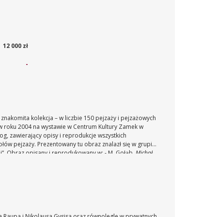
12 000 zł
-
znakomita kolekcja – w liczbie 150 pejzaży i pejzażowych
w roku 2004 na wystawie w Centrum Kultury Zamek w
g, zawierający opisy i reprodukcje wszystkich
połów pejzaży. Prezentowany tu obraz znalazł się w grupie
”.
Obraz opisany i reprodukowany w:
- M. Gołąb,
Michał
emią
, Centrum Kultury Zamek w Poznaniu, [Poznań 2004],
a Raupa i Nikolausa Gysisa oraz równolegle w prywatnych