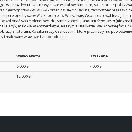
iego. W 1884 debiutował na wystawie w krakowskim TPSP, swoje prace pokazyw
raz
Z puszczy litewskiej
. W 1895 przeniósł się do Berlina, zaproszony przez Wojci
a następnie przebywał w Wielkopolsce i w Warszawie. Współpracował też z Jane
, aby wykonać szkice plenerowe do zamierzonych panoram
Somosierra
(nie zrea
cne i Bałtyk, malował w Amsterdamie, na Krymie i Kaukazie. We wczesnej fazie 
 obrazy z Tatarami, Kozakami czy Czerkiesami, które przyniosły mu powodzenie
any i malowany wrażliwie i z upodobaniem.
Wywoławcza
Uzyskana
6 000 zł
7 000 zł
12 000 zł
-