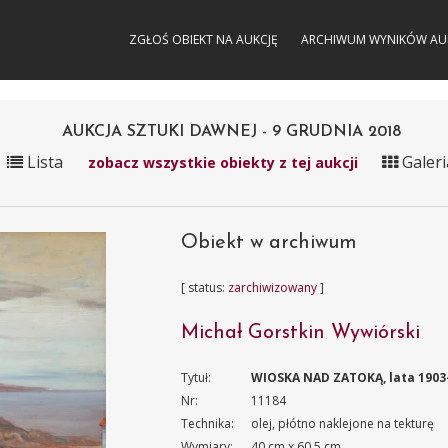
ZGŁOŚ OBIEKT NA AUKCJĘ
ARCHIWUM WYNIKÓW AU
AUKCJA SZTUKI DAWNEJ - 9 GRUDNIA 2018
Lista
Galeri
zobacz wszystkie obiekty z tej aukcji
Obiekt w archiwum
[ status:
zarchiwizowany
]
Michał Gorstkin Wywiórski
Tytuł:
WIOSKA NAD ZATOKĄ, lata 1903
Nr:
11184
Technika:
olej, płótno naklejone na tekturę
Wymiary:
40 cm x 60.5 cm