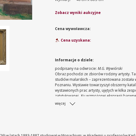
Zobacz wyniki aukcyjne
Cena wywoławcza:
Cena uzyskana:
Informacje o dziele:
podpisany na odwrocie:
M.G. Wywiórski
Obraz pochodzi ze zbiorów rodziny artysty. Ta 
studiów malarskich – zaprezentowana została 
Poznaniu. Wystawie towarzyszył obszerny katalo
wystawionych prac artysty, ujętych w kilka zes
zatytułowanej „Ku wzmożonej ekspresji barwnej
Gorstkin Wywiórski – pejzaże. Między niebem a zi
więcej
s. 120, nr kat. 92, il. 92 na s. 82
26) w latach 1883-1887 studiował w Monachium; w Akademii u profesorów Karl