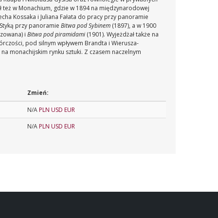
ał też w Monachium, gdzie w 1894 na międzynarodowej
echa Kossaka i Juliana Fałata do pracy przy panoramie
m Styką przy panoramie
Bitwa pod Sybinem
(1897), a w 1900
lizowana) i
Bitwa pod piramidami
(1901). Wyjeżdżał także na
twórczości, pod silnym wpływem Brandta i Wierusza-
 na monachijskim rynku sztuki. Z czasem naczelnym
Zmień:
N/A
PLN
USD
EUR
N/A
PLN
USD
EUR